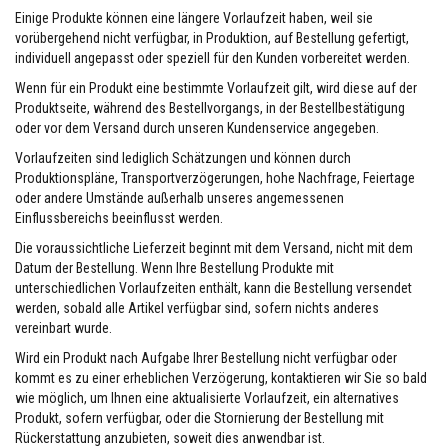
e
Einige Produkte können eine längere Vorlaufzeit haben, weil sie
m
vorübergehend nicht verfügbar, in Produktion, auf Bestellung gefertigt,
p
individuell angepasst oder speziell für den Kunden vorbereitet werden.
e
r
Wenn für ein Produkt eine bestimmte Vorlaufzeit gilt, wird diese auf der
a
Produktseite, während des Bestellvorgangs, in der Bestellbestätigung
t
u
oder vor dem Versand durch unseren Kundenservice angegeben.
r
-
Vorlaufzeiten sind lediglich Schätzungen und können durch
D
Produktionspläne, Transportverzögerungen, hohe Nachfrage, Feiertage
i
oder andere Umstände außerhalb unseres angemessenen
c
Einflussbereichs beeinflusst werden.
h
t
Die voraussichtliche Lieferzeit beginnt mit dem Versand, nicht mit dem
s
Datum der Bestellung. Wenn Ihre Bestellung Produkte mit
t
o
unterschiedlichen Vorlaufzeiten enthält, kann die Bestellung versendet
f
werden, sobald alle Artikel verfügbar sind, sofern nichts anderes
f
vereinbart wurde.
e
Wird ein Produkt nach Aufgabe Ihrer Bestellung nicht verfügbar oder
F
kommt es zu einer erheblichen Verzögerung, kontaktieren wir Sie so bald
l
wie möglich, um Ihnen eine aktualisierte Vorlaufzeit, ein alternatives
i
e
Produkt, sofern verfügbar, oder die Stornierung der Bestellung mit
s
Rückerstattung anzubieten, soweit dies anwendbar ist.