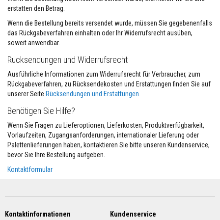
F
erstatten den Betrag.
e
u
Wenn die Bestellung bereits versendet wurde, müssen Sie gegebenenfalls
e
das Rückgabeverfahren einhalten oder Ihr Widerrufsrecht ausüben,
r
soweit anwendbar.
f
e
Rücksendungen und Widerrufsrecht
s
t
Ausführliche Informationen zum Widerrufsrecht für Verbraucher, zum
e
Rückgabeverfahren, zu Rücksendekosten und Erstattungen finden Sie auf
B
e
unserer Seite
Rücksendungen und Erstattungen
.
s
c
Benötigen Sie Hilfe?
h
i
Wenn Sie Fragen zu Lieferoptionen, Lieferkosten, Produktverfügbarkeit,
c
Vorlaufzeiten, Zugangsanforderungen, internationaler Lieferung oder
h
Palettenlieferungen haben, kontaktieren Sie bitte unseren Kundenservice,
t
bevor Sie Ihre Bestellung aufgeben.
u
n
Kontaktformular
g
e
n
S
ä
Kontaktinformationen
Kundenservice