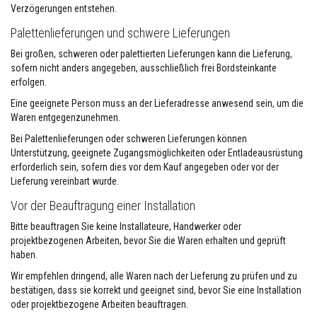
Verzögerungen entstehen.
i
a
Palettenlieferungen und schwere Lieferungen
l
i
Bei großen, schweren oder palettierten Lieferungen kann die Lieferung,
e
n
sofern nicht anders angegeben, ausschließlich frei Bordsteinkante
erfolgen.
K
a
Eine geeignete Person muss an der Lieferadresse anwesend sein, um die
m
Waren entgegenzunehmen.
i
n
Bei Palettenlieferungen oder schweren Lieferungen können
p
Unterstützung, geeignete Zugangsmöglichkeiten oder Entladeausrüstung
l
erforderlich sein, sofern dies vor dem Kauf angegeben oder vor der
a
Lieferung vereinbart wurde.
t
t
Vor der Beauftragung einer Installation
e
n
Bitte beauftragen Sie keine Installateure, Handwerker oder
&
S
projektbezogenen Arbeiten, bevor Sie die Waren erhalten und geprüft
t
haben.
ü
r
Wir empfehlen dringend, alle Waren nach der Lieferung zu prüfen und zu
z
bestätigen, dass sie korrekt und geeignet sind, bevor Sie eine Installation
e
oder projektbezogene Arbeiten beauftragen.