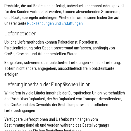
e
n
Produkte, die auf Bestellung gefertigt, individuell angepasst oder speziell
k
für den Kunden vorbereitet werden, können abweichenden Stornierungs-
l
und Rückgaberegeln unterliegen. Weitere Informationen finden Sie auf
e
unserer Seite
Rücksendungen und Erstattungen
.
b
e
Liefermethoden
r
u
Übliche Liefermethoden können Paketdienst, Postdienst,
n
d
Palettenlieferung oder Speditionsversand umfassen, abhängig von
F
Größe, Gewicht und Art der bestellten Waren.
u
g
Bei großen, schweren oder palettierten Lieferungen kann die Lieferung,
e
sofern nicht anders angegeben, ausschließlich frei Bordsteinkante
n
erfolgen.
m
ö
Lieferung innerhalb der Europäischen Union
r
t
Wir liefern in viele Länder innerhalb der Europäischen Union, vorbehaltlich
e
l
der Produktverfügbarkeit, der Verfügbarkeit von Transportdienstleistern,
der Größe und des Gewichts der Bestellung sowie der örtlichen
O
Lieferbedingungen.
f
e
Verfügbare Lieferoptionen und Lieferkosten hängen vom
n
Bestimmungsland ab und werden während des Bestellvorgangs
&