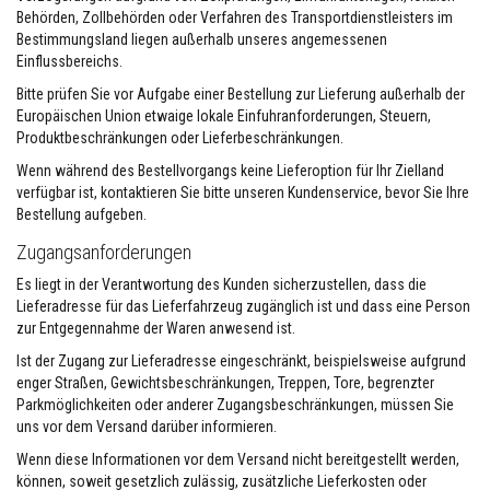
e
Behörden, Zollbehörden oder Verfahren des Transportdienstleisters im
L
Bestimmungsland liegen außerhalb unseres angemessenen
a
Einflussbereichs.
c
k
Bitte prüfen Sie vor Aufgabe einer Bestellung zur Lieferung außerhalb der
e
Europäischen Union etwaige lokale Einfuhranforderungen, Steuern,
W
Produktbeschränkungen oder Lieferbeschränkungen.
ä
Wenn während des Bestellvorgangs keine Lieferoption für Ihr Zielland
r
m
verfügbar ist, kontaktieren Sie bitte unseren Kundenservice, bevor Sie Ihre
e
Bestellung aufgeben.
s
p
Zugangsanforderungen
e
i
Es liegt in der Verantwortung des Kunden sicherzustellen, dass die
c
Lieferadresse für das Lieferfahrzeug zugänglich ist und dass eine Person
h
zur Entgegennahme der Waren anwesend ist.
e
r
Ist der Zugang zur Lieferadresse eingeschränkt, beispielsweise aufgrund
n
d
enger Straßen, Gewichtsbeschränkungen, Treppen, Tore, begrenzter
e
Parkmöglichkeiten oder anderer Zugangsbeschränkungen, müssen Sie
M
uns vor dem Versand darüber informieren.
a
t
Wenn diese Informationen vor dem Versand nicht bereitgestellt werden,
e
können, soweit gesetzlich zulässig, zusätzliche Lieferkosten oder
r