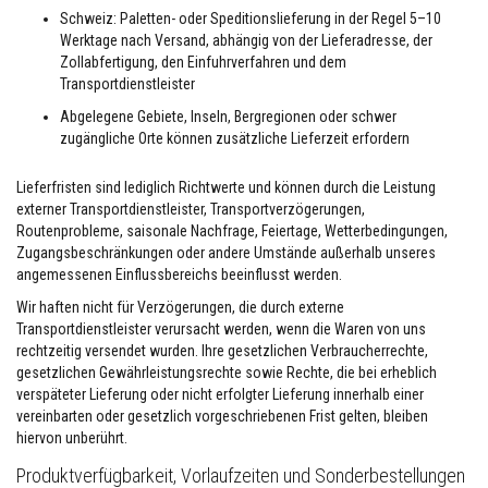
s
Schweiz: Paletten- oder Speditionslieferung in der Regel 5–10
t
Werktage nach Versand, abhängig von der Lieferadresse, der
ä
n
Zollabfertigung, den Einfuhrverfahren und dem
d
Transportdienstleister
i
g
Abgelegene Gebiete, Inseln, Bergregionen oder schwer
e
zugängliche Orte können zusätzliche Lieferzeit erfordern
r
M
ö
Lieferfristen sind lediglich Richtwerte und können durch die Leistung
r
externer Transportdienstleister, Transportverzögerungen,
t
Routenprobleme, saisonale Nachfrage, Feiertage, Wetterbedingungen,
e
Zugangsbeschränkungen oder andere Umstände außerhalb unseres
l
&
angemessenen Einflussbereichs beeinflusst werden.
Z
e
Wir haften nicht für Verzögerungen, die durch externe
m
Transportdienstleister verursacht werden, wenn die Waren von uns
e
rechtzeitig versendet wurden. Ihre gesetzlichen Verbraucherrechte,
n
gesetzlichen Gewährleistungsrechte sowie Rechte, die bei erheblich
t
verspäteter Lieferung oder nicht erfolgter Lieferung innerhalb einer
H
vereinbarten oder gesetzlich vorgeschriebenen Frist gelten, bleiben
o
hiervon unberührt.
c
h
Produktverfügbarkeit, Vorlaufzeiten und Sonderbestellungen
t