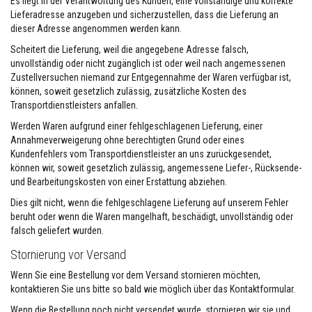
Es liegt in der Verantwortung des Kunden, eine vollständige und korrekte
u
Lieferadresse anzugeben und sicherzustellen, dass die Lieferung an
e
dieser Adresse angenommen werden kann.
r
f
Scheitert die Lieferung, weil die angegebene Adresse falsch,
e
s
unvollständig oder nicht zugänglich ist oder weil nach angemessenen
t
Zustellversuchen niemand zur Entgegennahme der Waren verfügbar ist,
m
können, soweit gesetzlich zulässig, zusätzliche Kosten des
a
Transportdienstleisters anfallen.
t
e
Werden Waren aufgrund einer fehlgeschlagenen Lieferung, einer
r
Annahmeverweigerung ohne berechtigten Grund oder eines
i
a
Kundenfehlers vom Transportdienstleister an uns zurückgesendet,
l
können wir, soweit gesetzlich zulässig, angemessene Liefer-, Rücksende-
i
und Bearbeitungskosten von einer Erstattung abziehen.
e
n
Dies gilt nicht, wenn die fehlgeschlagene Lieferung auf unserem Fehler
a
beruht oder wenn die Waren mangelhaft, beschädigt, unvollständig oder
u
s
falsch geliefert wurden.
Z
i
Stornierung vor Versand
r
k
Wenn Sie eine Bestellung vor dem Versand stornieren möchten,
o
kontaktieren Sie uns bitte so bald wie möglich über das Kontaktformular.
n
Wenn die Bestellung noch nicht versendet wurde, stornieren wir sie und