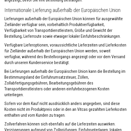
angezeigt, bevor Sie Ihre Bestellung bestätigen.
K
a
Internationale Lieferung außerhalb der Europäischen Union
m
i
Lieferungen außerhalb der Europäischen Union können für ausgewählte
n
Zielländer verfügbar sein, vorbehaltlich Produktverfügbarkeit,
r
e
Verfügbarkeit von Transportdienstleistern, Größe und Gewicht der
i
Bestellung, Lieferroute sowie etwaiger lokaler Einfuhrbeschränkungen.
n
i
Verfügbare Lieferoptionen, voraussichtliche Lieferzeiten und Lieferkosten
g
für Zielländer außerhalb der Europäischen Union werden, soweit
e
verfügbar, während des Bestellvorgangs angezeigt oder vor dem Versand
r
durch unseren Kundenservice bestätigt.
H
Bei Lieferungen außerhalb der Europäischen Union kann die Bestellung im
i
Bestimmungsland der Einfuhrumsatzsteuer, Zöllen,
t
z
Zollabfertigungsgebühren, Bearbeitungsgebühren des
e
Transportdienstleisters oder anderen einfuhrbezogenen Kosten
b
unterliegen.
e
s
Sofern vor dem Kauf nicht ausdrücklich anders angegeben, sind diese
t
Kosten nicht im Produktpreis oder in den an Vitcas gezahlten Lieferkosten
ä
n
enthalten und vom Kunden zu tragen.
d
Zollverfahren können sich ebenfalls auf die Lieferzeiten auswirken.
i
g
Verzögerungen aufgrund von Zollprüfungen, Einfuhrunterlagen, lokalen