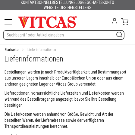
KONTAKT
SCHNELLBESTELLUNG
BLOG
GESCHÄFTSKONTO
Produkte
Deutsch
English (UK)
France
España
Italia
Portugal
Nederland
Sverige
Danmark
Norge
Suomi
Lietuva
Latvija
Eesti
Česko
Slovensko
Magyarország
România
България
Ελλάδα
Skip
WEBSITE DES HERSTELLERS
Slovenija
Hrvatska
Polska
English (US)
to
H
Content
Mein
i
t
z
e
b
e
Startseite
Lieferinformationen
s
Lieferinformationen
t
ä
n
Bestellungen werden je nach Produktverfügbarkeit und Bestimmungsort
d
aus unseren Lagern innerhalb der Europäischen Union oder aus einem
i
anderen geeigneten Lager der Vitcas Group versendet.
g
Lieferoptionen, voraussichtliche Lieferzeiten und Lieferkosten werden
e
M
während des Bestellvorgangs angezeigt, bevor Sie Ihre Bestellung
a
bestätigen.
t
Die Lieferkosten werden anhand von Größe, Gewicht und Art der
e
bestellten Waren, der Lieferadresse sowie der verfügbaren
r
i
Transportdienstleistungen berechnet.
a