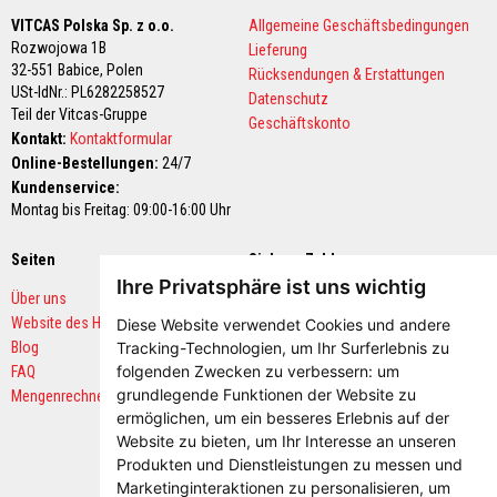
u
r
VITCAS Polska Sp. z o.o.
Allgemeine Geschäftsbedingungen
e
Rozwojowa 1B
Lieferung
b
32-551 Babice,
Polen
e
Rücksendungen & Erstattungen
s
USt-IdNr.: PL6282258527
Datenschutz
t
Teil der Vitcas-Gruppe
Geschäftskonto
ä
Kontakt:
Kontaktformular
n
d
Online-Bestellungen:
24/7
i
Kundenservice:
g
Montag bis Freitag: 09:00-16:00 Uhr
F
e
Seiten
Sichere Zahlungen
u
Ihre Privatsphäre ist uns wichtig
e
Über uns
r
Website des Herstellers
Diese Website verwendet Cookies und andere
b
e
Blog
Tracking-Technologien, um Ihr Surferlebnis zu
t
folgenden Zwecken zu verbessern:
um
FAQ
o
grundlegende Funktionen der Website zu
Mengenrechner
n
e
ermöglichen
,
um ein besseres Erlebnis auf der
u
Website zu bieten
,
um Ihr Interesse an unseren
n
Produkten und Dienstleistungen zu messen und
d
F
Marketinginteraktionen zu personalisieren
,
um