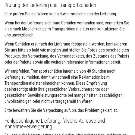
H
Prüfung der Lieferung und Transportschäden
i
t
Bitte prüfen Sie die Waren so bald wie möglich nach der Lieferung.
z
e
Wenn bei der Lieferung sichtbare Schäden vorhanden sind, vermerken Sie
b
dies nach Möglichkeit beim Transportdienstleister und kontaktieren Sie
e
uns unverzüglich.
s
t
Wenn Schäden erst nach der Lieferung festgestellt werden, kontaktieren
ä
n
Sie uns bitte so bald wie möglich und stellen Sie Fotos des beschädigten
d
Produkts, der Verpackung, des Versandetiketts, des Zustands des Pakets
i
oder der Palette sowie alle weiteren relevanten Informationen bereit.
g
e
Wir empfehlen, Transportschäden innerhalb von 48 Stunden nach
K
Lieferung zu melden, damit wir schnell eine Reklamation beim
l
Transportdienstleister einreichen können. Diese Empfehlung
e
b
beeinträchtigt nicht Ihre gesetzlichen Verbraucherrechte oder
s
gesetzlichen Gewährleistungsrechte bei mangelhaften, beschädigten,
t
unvollständigen oder nicht vertragsgemäßen Waren.
o
f
Bitte bewahren Sie die Verpackung auf, bis das Problem geklärt ist.
f
e
Fehlgeschlagene Lieferung, falsche Adresse und
Annahmeverweigerung
F
e