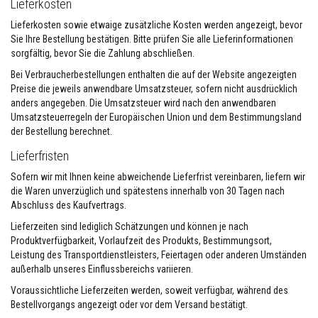
Lieferkosten
l
i
Lieferkosten sowie etwaige zusätzliche Kosten werden angezeigt, bevor
e
Sie Ihre Bestellung bestätigen. Bitte prüfen Sie alle Lieferinformationen
n
sorgfältig, bevor Sie die Zahlung abschließen.
F
Bei Verbraucherbestellungen enthalten die auf der Website angezeigten
e
Preise die jeweils anwendbare Umsatzsteuer, sofern nicht ausdrücklich
u
anders angegeben. Die Umsatzsteuer wird nach den anwendbaren
e
r
Umsatzsteuerregeln der Europäischen Union und dem Bestimmungsland
f
der Bestellung berechnet.
e
s
Lieferfristen
t
e
Sofern wir mit Ihnen keine abweichende Lieferfrist vereinbaren, liefern wir
r
die Waren unverzüglich und spätestens innerhalb von 30 Tagen nach
K
Abschluss des Kaufvertrags.
i
t
Lieferzeiten sind lediglich Schätzungen und können je nach
t
Produktverfügbarkeit, Vorlaufzeit des Produkts, Bestimmungsort,
H
Leistung des Transportdienstleisters, Feiertagen oder anderen Umständen
i
außerhalb unseres Einflussbereichs variieren.
t
z
Voraussichtliche Lieferzeiten werden, soweit verfügbar, während des
e
Bestellvorgangs angezeigt oder vor dem Versand bestätigt.
b