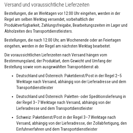
e
Versand und voraussichtliche Lieferzeiten
s
t
Bestellungen, die an Werktagen vor 12:00 Uhr eingehen, werden in der
ä
Regel am selben Werktag versendet, vorbehaltlich der
n
Produktverfügbarkeit, Zahlungsfreigabe, Bearbeitungszeiten im Lager und
d
i
Abholzeiten des Transportdienstleisters.
g
e
Bestellungen, die nach 12:00 Uhr, am Wochenende oder an Feiertagen
s
eingehen, werden in der Regel am nächsten Werktag bearbeitet.
P
u
Die voraussichtlichen Lieferzeiten nach Versand hängen vom
t
Bestimmungsland, der Produktart, dem Gewicht und Umfang der
z
Bestellung sowie vom ausgewählten Transportdienst ab.
s
y
Deutschland und Österreich: Paketdienst/Post in der Regel 2–5
s
Werktage nach Versand, abhängig von der Lieferadresse und dem
t
e
Transportdienstleister
m
Deutschland und Österreich: Paletten- oder Speditionslieferung in
H
der Regel 3–7 Werktage nach Versand, abhängig von der
i
Lieferadresse und dem Transportdienstleister
t
z
Schweiz: Paketdienst/Post in der Regel 3–7 Werktage nach
e
Versand, abhängig von der Lieferadresse, der Zollabfertigung, den
b
Einfuhrverfahren und dem Transportdienstleister
e