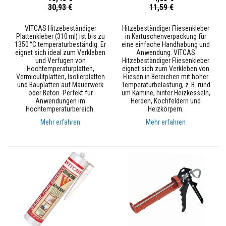
e
Sonderpreis
Sonderpreis
30,93 €
11,59 €
L
a
VITCAS Hitzebeständiger
Hitzebeständiger Fliesenkleber
c
Plattenkleber (310 ml) ist bis zu
in Kartuschenverpackung für
k
1350 °C temperaturbeständig. Er
eine einfache Handhabung und
e
eignet sich ideal zum Verkleben
Anwendung. VITCAS
und Verfugen von
Hitzebeständiger Fliesenkleber
W
Hochtemperaturplatten,
eignet sich zum Verkleben von
ä
Vermiculitplatten, Isolierplatten
Fliesen in Bereichen mit hoher
r
und Bauplatten auf Mauerwerk
Temperaturbelastung, z. B. rund
m
oder Beton. Perfekt für
um Kamine, hinter Heizkesseln,
e
Anwendungen im
Herden, Kochfeldern und
s
Hochtemperaturbereich.
Heizkörpern.
p
e
Mehr erfahren
Mehr erfahren
i
c
h
e
r
n
d
e
M
a
t
e
r