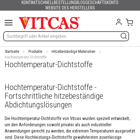
KONTAKT
SCHNELLBESTELLUNG
BLOG
GESCHÄFTSKONTO
Produkte
Deutsch
English (UK)
France
España
Italia
Portugal
Nederland
Sverige
Danmark
Norge
Suomi
Lietuva
Latvija
Eesti
Česko
Slovensko
Magyarország
România
България
Ελλάδα
Skip
WEBSITE DES HERSTELLERS
Slovenija
Hrvatska
Polska
English (US)
to
H
Content
Mein
i
t
z
e
b
e
Startseite
Produkte
Hitzebeständige Materialien
s
Hochtemperatur-Dichtstoffe
Hochtemperatur-Dichtstoffe
t
ä
n
d
Hochtemperatur-Dichtstoffe -
i
g
Fortschrittliche hitzebeständige
e
M
Abdichtungslösungen
a
t
Die Hochtemperatur-Dichtstoffe von Vitcas wurden speziell entwickelt,
e
um den Anforderungen sowohl privater als auch industrieller
r
i
Anwendungen gerecht zu werden, die extremen Temperaturen ausgesetzt
a
sind. Diese Hochleistungs-Dichtstoffe gewährleisten zuverlässige