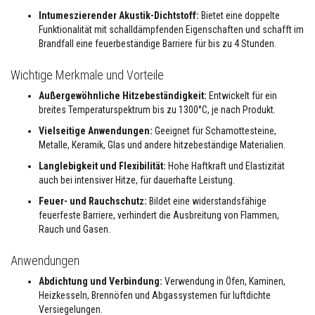
F
Intumeszierender Akustik-Dichtstoff:
Bietet eine doppelte
e
Funktionalität mit schalldämpfenden Eigenschaften und schafft im
u
e
Brandfall eine feuerbeständige Barriere für bis zu 4 Stunden.
r
f
Wichtige Merkmale und Vorteile
e
s
Außergewöhnliche Hitzebeständigkeit:
Entwickelt für ein
t
breites Temperaturspektrum bis zu 1300°C, je nach Produkt.
e
B
Vielseitige Anwendungen:
Geeignet für Schamottesteine,
e
s
Metalle, Keramik, Glas und andere hitzebeständige Materialien.
c
Langlebigkeit und Flexibilität:
Hohe Haftkraft und Elastizität
h
i
auch bei intensiver Hitze, für dauerhafte Leistung.
c
h
Feuer- und Rauchschutz:
Bildet eine widerstandsfähige
t
feuerfeste Barriere, verhindert die Ausbreitung von Flammen,
u
Rauch und Gasen.
n
g
e
Anwendungen
n
Abdichtung und Verbindung:
Verwendung in Öfen, Kaminen,
S
Heizkesseln, Brennöfen und Abgassystemen für luftdichte
ä
Versiegelungen.