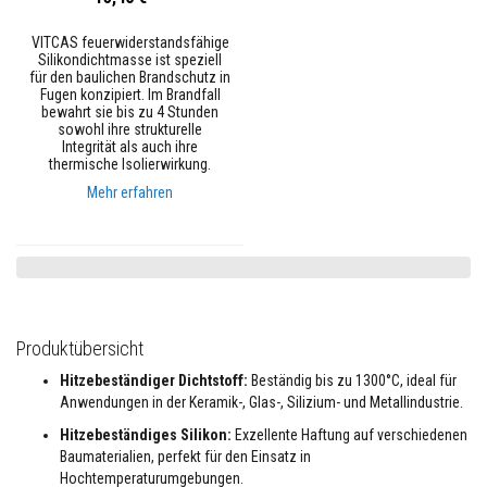
u
e
VITCAS feuerwiderstandsfähige
r
Silikondichtmasse ist speziell
f
für den baulichen Brandschutz in
e
Fugen konzipiert. Im Brandfall
s
bewahrt sie bis zu 4 Stunden
t
sowohl ihre strukturelle
m
Integrität als auch ihre
a
thermische Isolierwirkung.
t
e
Mehr erfahren
r
i
a
l
i
e
n
a
u
Produktübersicht
s
Z
Hitzebeständiger Dichtstoff:
Beständig bis zu 1300°C, ideal für
i
Anwendungen in der Keramik-, Glas-, Silizium- und Metallindustrie.
r
k
Hitzebeständiges Silikon:
Exzellente Haftung auf verschiedenen
o
Baumaterialien, perfekt für den Einsatz in
n
Hochtemperaturumgebungen.