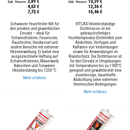
3,89 €
10,39 €
e
s
4,63 €
12,36 €
Sonderpreis
t
Sonderpreis
7,72 €
15,46 €
ä
n
Schwarzer feuerfester Kitt für
VITCAS hitzebeständige
d
den privaten und gewerblichen
Dichtmasse ist ein
i
Einsatz – ideal für
gebrauchsfertiges
g
Schamottsteine, Feuerroste,
Hochtemperatur-Dichtmittel zum
e
Rauchrohre, Heizkessel und
Abdichten, Verfugen und
s
andere Bereiche mit extremer
Kalfatern von Verbindungen
P
Hitzeeinwirkung. Er bietet eine
sowie für Anwendungen im
u
ausgezeichnete Haftung auf
Brandschutz. Die Dichtmasse ist
t
Schamottsteinen, Mauerwerk,
für den Einsatz in Umgebungen
z
Naturstein und Tonwaren.
mit Temperaturen bis zu 1300°C
s
Hitzebeständig bis 1250 °C.
geeignet und gewährleistet eine
y
zuverlässige, dauerhafte
s
Mehr erfahren
Abdichtung unter extremen
t
thermischen Bedingungen.
e
m
Mehr erfahren
H
i
t
z
e
b
e