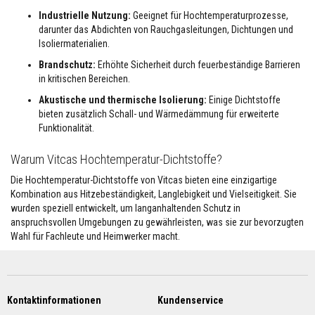
u
r
Industrielle Nutzung:
Geeignet für Hochtemperaturprozesse,
e
darunter das Abdichten von Rauchgasleitungen, Dichtungen und
b
Isoliermaterialien.
e
s
Brandschutz:
Erhöhte Sicherheit durch feuerbeständige Barrieren
t
in kritischen Bereichen.
ä
n
Akustische und thermische Isolierung:
Einige Dichtstoffe
d
i
bieten zusätzlich Schall- und Wärmedämmung für erweiterte
g
Funktionalität.
F
Warum Vitcas Hochtemperatur-Dichtstoffe?
e
u
Die Hochtemperatur-Dichtstoffe von Vitcas bieten eine einzigartige
e
Kombination aus Hitzebeständigkeit, Langlebigkeit und Vielseitigkeit. Sie
r
b
wurden speziell entwickelt, um langanhaltenden Schutz in
e
anspruchsvollen Umgebungen zu gewährleisten, was sie zur bevorzugten
t
Wahl für Fachleute und Heimwerker macht.
o
n
e
u
n
d
Kontaktinformationen
Kundenservice
F