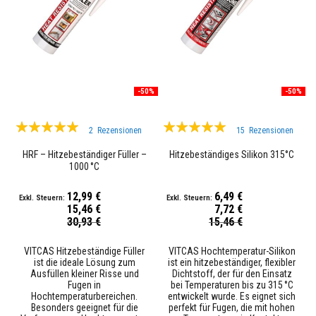
s
t
ä
n
d
i
g
e
-50%
-50%
r
M
ö
Bewertung:
Bewertung:
r
2
Rezensionen
15
Rezensionen
97%
t
100%
e
HRF – Hitzebeständiger Füller –
Hitzebeständiges Silikon 315°C
l
1000 °C
&
Z
12,99 €
6,49 €
e
15,46 €
7,72 €
m
Sonderpreis
Sonderpreis
e
30,93 €
15,46 €
n
t
VITCAS Hitzebeständige Füller
VITCAS Hochtemperatur-Silikon
ist die ideale Lösung zum
ist ein hitzebeständiger, flexibler
H
Ausfüllen kleiner Risse und
Dichtstoff, der für den Einsatz
o
Fugen in
bei Temperaturen bis zu 315 °C
c
Hochtemperaturbereichen.
entwickelt wurde. Es eignet sich
h
Besonders geeignet für die
perfekt für Fugen, die mit hohen
t