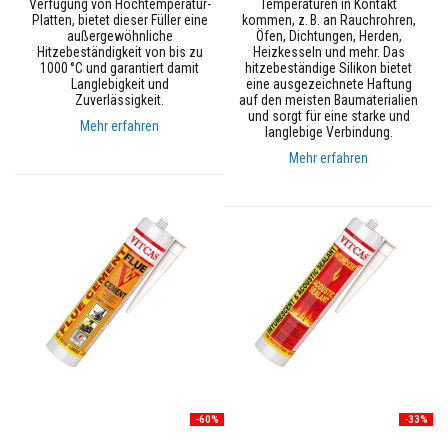
Verfugung von Hochtemperatur-
Temperaturen in Kontakt
e
Platten, bietet dieser Füller eine
kommen, z. B. an Rauchrohren,
m
außergewöhnliche
Öfen, Dichtungen, Herden,
p
Hitzebeständigkeit von bis zu
Heizkesseln und mehr. Das
e
1000 °C und garantiert damit
hitzebeständige Silikon bietet
r
Langlebigkeit und
eine ausgezeichnete Haftung
a
Zuverlässigkeit.
auf den meisten Baumaterialien
t
und sorgt für eine starke und
u
Mehr erfahren
langlebige Verbindung.
r
-
Mehr erfahren
D
i
c
h
t
s
t
o
f
f
e
F
l
i
e
-60%
-33%
s