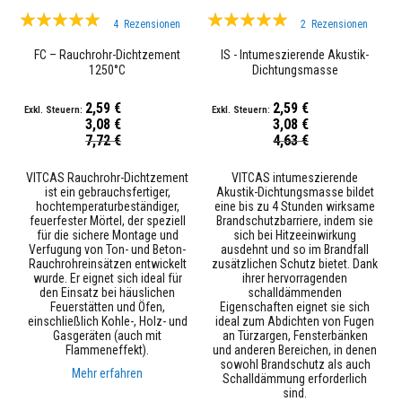
e
Bewertung:
Bewertung:
n
4
Rezensionen
2
Rezensionen
k
100%
100%
l
FC – Rauchrohr-Dichtzement
IS - Intumeszierende Akustik-
e
1250°C
Dichtungsmasse
b
e
r
2,59 €
2,59 €
u
3,08 €
3,08 €
n
Sonderpreis
Sonderpreis
7,72 €
4,63 €
d
F
u
VITCAS Rauchrohr-Dichtzement
VITCAS intumeszierende
g
ist ein gebrauchsfertiger,
Akustik-Dichtungsmasse bildet
e
hochtemperaturbeständiger,
eine bis zu 4 Stunden wirksame
n
feuerfester Mörtel, der speziell
Brandschutzbarriere, indem sie
m
für die sichere Montage und
sich bei Hitzeeinwirkung
ö
Verfugung von Ton- und Beton-
ausdehnt und so im Brandfall
r
Rauchrohreinsätzen entwickelt
zusätzlichen Schutz bietet. Dank
t
wurde. Er eignet sich ideal für
ihrer hervorragenden
e
den Einsatz bei häuslichen
schalldämmenden
l
Feuerstätten und Öfen,
Eigenschaften eignet sie sich
einschließlich Kohle-, Holz- und
ideal zum Abdichten von Fugen
O
Gasgeräten (auch mit
an Türzargen, Fensterbänken
f
Flammeneffekt).
und anderen Bereichen, in denen
e
sowohl Brandschutz als auch
Mehr erfahren
n
Schalldämmung erforderlich
&
sind.