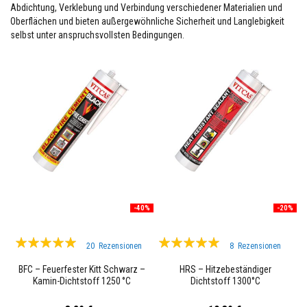
l
Abdichtung, Verklebung und Verbindung verschiedener Materialien und
i
Oberflächen und bieten außergewöhnliche Sicherheit und Langlebigkeit
e
selbst unter anspruchsvollsten Bedingungen.
n
F
e
u
e
r
f
e
s
t
e
r
K
i
t
-40%
-20%
t
Bewertung:
Bewertung:
H
20
Rezensionen
8
Rezensionen
i
99%
99%
t
BFC – Feuerfester Kitt Schwarz –
HRS – Hitzebeständiger
z
Kamin-Dichtstoff 1250 °C
Dichtstoff 1300°C
e
b