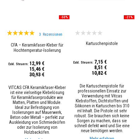
i
a
l
-50%
-21%
i
e
n
Bewertung:
3
Rezensionen
97%
K
Kartuschenpistole
a
CFA – Keramikfaser-Kleber für
m
Hochtemperatur-Isolierung
i
n
7,15 €
12,99 €
p
8,51 €
15,46 €
l
Sonderpreis
10,82 €
Sonderpreis
30,93 €
a
t
t
Die Kartuschenpistole für
VITCAS CFA Keramikfaser-Kleber
e
professionellen Einsatz zur
ist eine vielseitige Klebelösung
n
Verwendung mit Vitcas
für Keramikfaserprodukte wie
&
Klebstoffen, Dichtstoffen und
Matten, Platten und Module.
S
Silikonen in Kartuschen bis 310
Ideal zur Befestigung von
t
ml Inhalt. Die Pistole ist sehr
Isolierungen auf Mauerwerk,
ü
robust. Sie brauchen sich keine
Beton oder Metall – perfekt zur
r
Sorgen zu machen, dass sie
Auskleidung von Schmiedeöfen
z
schnell defekt wird und Sie eine
oder zur Isolierung von
e
neue benötigen werden.
Holzbacköfen.
Mehr erfahren