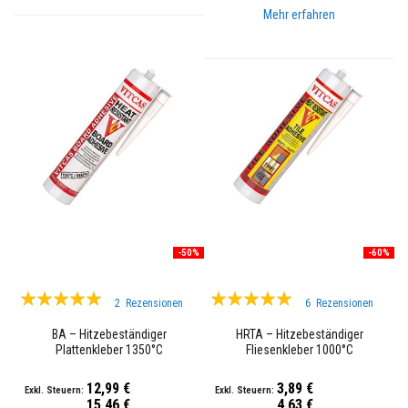
K
Mehr erfahren
a
m
i
n
r
e
i
n
i
g
e
r
H
i
t
-50%
-60%
z
e
b
Bewertung:
Bewertung:
e
2
Rezensionen
6
Rezensionen
s
100%
99%
t
BA – Hitzebeständiger
HRTA – Hitzebeständiger
ä
Plattenkleber 1350°C
Fliesenkleber 1000°C
n
d
i
12,99 €
3,89 €
g
15,46 €
4,63 €