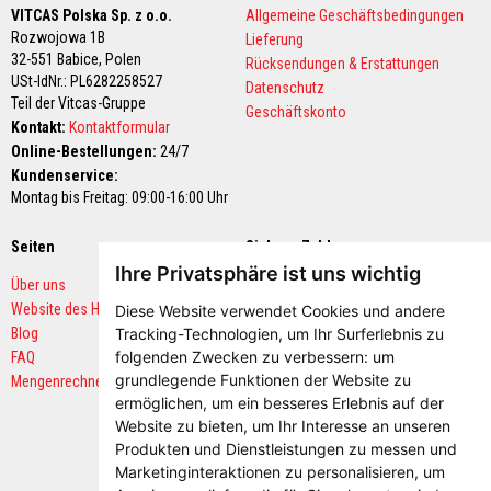
e
VITCAS Polska Sp. z o.o.
Allgemeine Geschäftsbedingungen
u
Rozwojowa 1B
Lieferung
e
r
32-551 Babice,
Polen
Rücksendungen & Erstattungen
f
USt-IdNr.: PL6282258527
Datenschutz
e
Teil der Vitcas-Gruppe
s
Geschäftskonto
Kontakt:
Kontaktformular
t
e
Online-Bestellungen:
24/7
G
Kundenservice:
i
Montag bis Freitag: 09:00-16:00 Uhr
e
ß
m
Seiten
Sichere Zahlungen
a
s
Ihre Privatsphäre ist uns wichtig
Über uns
s
e
Website des Herstellers
Diese Website verwendet Cookies und andere
n
Blog
Tracking-Technologien, um Ihr Surferlebnis zu
folgenden Zwecken zu verbessern:
um
FAQ
P
l
grundlegende Funktionen der Website zu
Mengenrechner
a
ermöglichen
,
um ein besseres Erlebnis auf der
s
Website zu bieten
,
um Ihr Interesse an unseren
t
i
Produkten und Dienstleistungen zu messen und
s
Marketinginteraktionen zu personalisieren
,
um
c