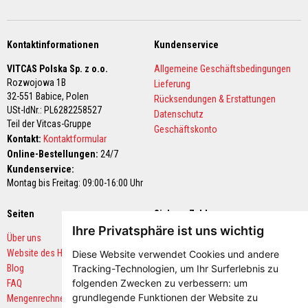
e
m
p
e
Kontaktinformationen
Kundenservice
r
a
VITCAS Polska Sp. z o.o.
Allgemeine Geschäftsbedingungen
t
Rozwojowa 1B
Lieferung
u
32-551 Babice,
Polen
r
Rücksendungen & Erstattungen
-
USt-IdNr.: PL6282258527
Datenschutz
D
Teil der Vitcas-Gruppe
Geschäftskonto
i
Kontakt:
Kontaktformular
c
h
Online-Bestellungen:
24/7
t
Kundenservice:
s
Montag bis Freitag: 09:00-16:00 Uhr
t
o
f
Seiten
Sichere Zahlungen
f
e
Ihre Privatsphäre ist uns wichtig
Über uns
Website des Herstellers
F
Diese Website verwendet Cookies und andere
l
Blog
Tracking-Technologien, um Ihr Surferlebnis zu
i
folgenden Zwecken zu verbessern:
um
FAQ
e
grundlegende Funktionen der Website zu
s
Mengenrechner