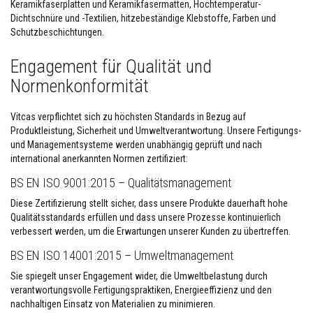
e
Keramikfaserplatten und Keramikfasermatten, Hochtemperatur-
s
Dichtschnüre und -Textilien, hitzebeständige Klebstoffe, Farben und
t
Schutzbeschichtungen.
ä
n
d
Engagement für Qualität und
i
Normenkonformität
g
e
s
P
Vitcas verpflichtet sich zu höchsten Standards in Bezug auf
u
Produktleistung, Sicherheit und Umweltverantwortung. Unsere Fertigungs-
t
und Managementsysteme werden unabhängig geprüft und nach
z
international anerkannten Normen zertifiziert:
s
y
BS EN ISO 9001:2015 – Qualitätsmanagement
s
t
Diese Zertifizierung stellt sicher, dass unsere Produkte dauerhaft hohe
e
m
Qualitätsstandards erfüllen und dass unsere Prozesse kontinuierlich
verbessert werden, um die Erwartungen unserer Kunden zu übertreffen.
H
i
BS EN ISO 14001:2015 – Umweltmanagement
t
z
Sie spiegelt unser Engagement wider, die Umweltbelastung durch
e
verantwortungsvolle Fertigungspraktiken, Energieeffizienz und den
b
nachhaltigen Einsatz von Materialien zu minimieren.
e