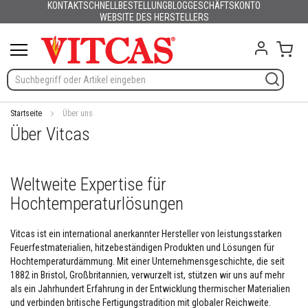
KONTAKT
SCHNELLBESTELLUNG
BLOG
GESCHÄFTSKONTO
Produkte
Deutsch
English (UK)
France
España
Italia
Portugal
Nederland
Sverige
Danmark
Norge
Suomi
Lietuva
Latvija
Eesti
Česko
Slovensko
Magyarország
România
България
Ελλάδα
Skip
WEBSITE DES HERSTELLERS
Slovenija
Hrvatska
Polska
English (US)
to
H
Content
Mein
i
t
z
e
b
e
Startseite
Über uns
s
Über Vitcas
t
ä
n
d
Weltweite Expertise für
i
Hochtemperaturlösungen
g
e
M
Vitcas ist ein international anerkannter Hersteller von leistungsstarken
a
Feuerfestmaterialien, hitzebeständigen Produkten und Lösungen für
t
Hochtemperaturdämmung. Mit einer Unternehmensgeschichte, die seit
e
r
1882 in Bristol, Großbritannien, verwurzelt ist, stützen wir uns auf mehr
i
als ein Jahrhundert Erfahrung in der Entwicklung thermischer Materialien
a
und verbinden britische Fertigungstradition mit globaler Reichweite.