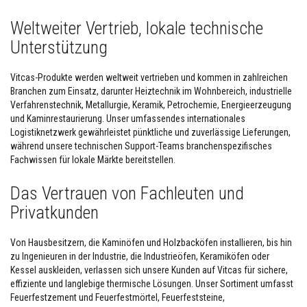
l
i
Weltweiter Vertrieb, lokale technische
e
n
Unterstützung
F
Vitcas-Produkte werden weltweit vertrieben und kommen in zahlreichen
e
u
Branchen zum Einsatz, darunter Heiztechnik im Wohnbereich, industrielle
e
Verfahrenstechnik, Metallurgie, Keramik, Petrochemie, Energieerzeugung
r
und Kaminrestaurierung. Unser umfassendes internationales
f
Logistiknetzwerk gewährleistet pünktliche und zuverlässige Lieferungen,
e
s
während unsere technischen Support-Teams branchenspezifisches
t
Fachwissen für lokale Märkte bereitstellen.
e
r
K
Das Vertrauen von Fachleuten und
i
Privatkunden
t
t
Von Hausbesitzern, die Kaminöfen und Holzbacköfen installieren, bis hin
H
i
zu Ingenieuren in der Industrie, die Industrieöfen, Keramiköfen oder
t
Kessel auskleiden, verlassen sich unsere Kunden auf Vitcas für sichere,
z
effiziente und langlebige thermische Lösungen. Unser Sortiment umfasst
e
Feuerfestzement und Feuerfestmörtel, Feuerfeststeine,
b