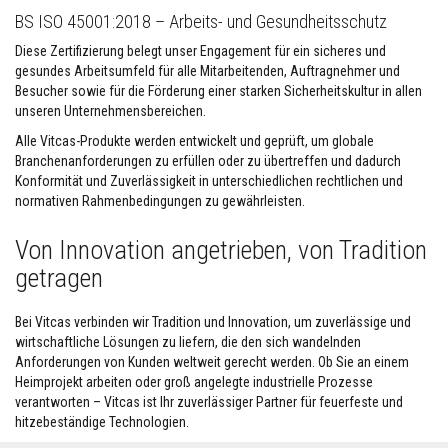
s
BS ISO 45001:2018 – Arbeits- und Gesundheitsschutz
t
ä
Diese Zertifizierung belegt unser Engagement für ein sicheres und
n
gesundes Arbeitsumfeld für alle Mitarbeitenden, Auftragnehmer und
d
i
Besucher sowie für die Förderung einer starken Sicherheitskultur in allen
g
unseren Unternehmensbereichen.
e
r
Alle Vitcas-Produkte werden entwickelt und geprüft, um globale
M
Branchenanforderungen zu erfüllen oder zu übertreffen und dadurch
ö
Konformität und Zuverlässigkeit in unterschiedlichen rechtlichen und
r
normativen Rahmenbedingungen zu gewährleisten.
t
e
l
Von Innovation angetrieben, von Tradition
&
Z
getragen
e
m
e
Bei Vitcas verbinden wir Tradition und Innovation, um zuverlässige und
n
wirtschaftliche Lösungen zu liefern, die den sich wandelnden
t
Anforderungen von Kunden weltweit gerecht werden. Ob Sie an einem
H
Heimprojekt arbeiten oder groß angelegte industrielle Prozesse
o
verantworten – Vitcas ist Ihr zuverlässiger Partner für feuerfeste und
c
hitzebeständige Technologien.
h
t