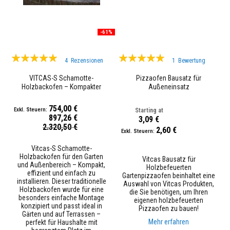
K
a
m
i
-61%
n
r
e
Bewertung:
Bewertung:
i
4
Rezensionen
1
Bewertung
n
98%
100%
i
VITCAS-S Schamotte-
Pizzaofen Bausatz für
g
Holzbackofen – Kompakter
Außeneinsatz
e
Pizzaofen für Garten
r
754,00 €
Starting at
897,26 €
3,09 €
H
Sonderpreis
2.320,50 €
i
2,60 €
t
z
Vitcas-S Schamotte-
e
Holzbackofen für den Garten
Vitcas Bausatz für
b
und Außenbereich – Kompakt,
Holzbefeuerten
e
effizient und einfach zu
Gartenpizzaofen beinhaltet eine
s
installieren. Dieser traditionelle
Auswahl von Vitcas Produkten,
t
Holzbackofen wurde für eine
die Sie benötigen, um Ihren
ä
besonders einfache Montage
eigenen holzbefeuerten
n
konzipiert und passt ideal in
Pizzaofen zu bauen!
d
Gärten und auf Terrassen –
i
Mehr erfahren
perfekt für Haushalte mit
g