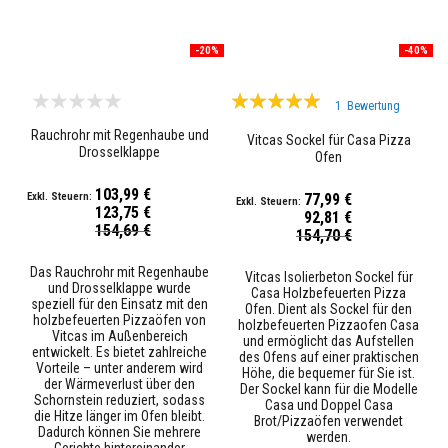
u
e
r
z
-20%
-40%
i
e
Bewertung:
g
1
Bewertung
e
100%
l
Rauchrohr mit Regenhaube und
Vitcas Sockel für Casa Pizza
&
Drosselklappe
Ofen
L
e
103,99 €
i
77,99 €
c
123,75 €
92,81 €
h
Sonderpreis
154,69 €
Sonderpreis
154,70 €
t
s
Das Rauchrohr mit Regenhaube
t
Vitcas Isolierbeton Sockel für
und Drosselklappe wurde
e
Casa Holzbefeuerten Pizza
speziell für den Einsatz mit den
i
Ofen. Dient als Sockel für den
holzbefeuerten Pizzaöfen von
n
holzbefeuerten Pizzaofen Casa
Vitcas im Außenbereich
e
und ermöglicht das Aufstellen
entwickelt. Es bietet zahlreiche
des Ofens auf einer praktischen
Vorteile – unter anderem wird
Höhe, die bequemer für Sie ist.
E
der Wärmeverlust über den
Der Sockel kann für die Modelle
r
Schornstein reduziert, sodass
Casa und Doppel Casa
s
die Hitze länger im Ofen bleibt.
Brot/Pizzaöfen verwendet
a
Dadurch können Sie mehrere
werden.
t