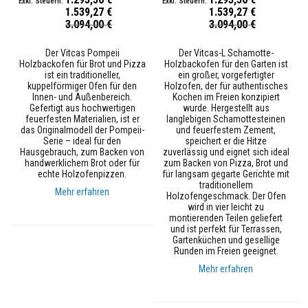
s
1.539,27 €
1.539,27 €
t
Sonderpreis
Sonderpreis
3.094,00 €
3.094,00 €
ä
n
d
Der Vitcas Pompeii
Der Vitcas-L Schamotte-
i
Holzbackofen für Brot und Pizza
Holzbackofen für den Garten ist
g
ist ein traditioneller,
ein großer, vorgefertigter
e
kuppelförmiger Ofen für den
Holzofen, der für authentisches
r
Innen- und Außenbereich.
Kochen im Freien konzipiert
M
Gefertigt aus hochwertigen
wurde. Hergestellt aus
ö
feuerfesten Materialien, ist er
langlebigen Schamottesteinen
r
das Originalmodell der Pompeii-
und feuerfestem Zement,
t
Serie – ideal für den
speichert er die Hitze
e
Hausgebrauch, zum Backen von
zuverlässig und eignet sich ideal
l
handwerklichem Brot oder für
zum Backen von Pizza, Brot und
&
echte Holzofenpizzen.
für langsam gegarte Gerichte mit
Z
traditionellem
Mehr erfahren
e
Holzofengeschmack. Der Ofen
m
wird in vier leicht zu
e
montierenden Teilen geliefert
n
und ist perfekt für Terrassen,
t
Gartenküchen und gesellige
Runden im Freien geeignet.
H
Mehr erfahren
o
c
h
t