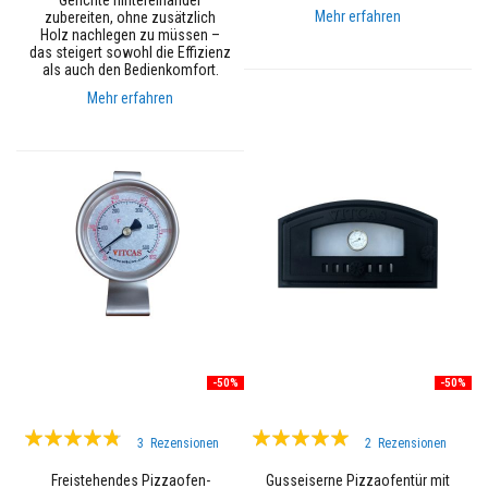
Gerichte hintereinander
z
Mehr erfahren
zubereiten, ohne zusätzlich
-
Holz nachlegen zu müssen –
F
das steigert sowohl die Effizienz
e
als auch den Bedienkomfort.
u
e
Mehr erfahren
r
f
e
s
t
s
t
e
i
n
e
D
e
k
o
-50%
-50%
r
a
t
Bewertung:
Bewertung:
3
Rezensionen
2
Rezensionen
i
91%
97%
v
Freistehendes Pizzaofen-
Gusseiserne Pizzaofentür mit
e