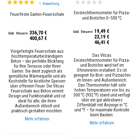
Bewertung:
F
1
Bewertung
100%
e
Einstechthermometer für Pizza-
u
Feuerfeste Garten-Feuerschale
und Brotöfen 0–500 °C
e
r
f
19,49 €
336,70 €
e
23,19 €
400,67 €
s
Sonderpreis
46,41 €
t
e
Vorgefertigte Feuerschale aus
B
Das Vitcas
hochtemperaturbeständigem
e
Einstechthermometer für Pizza-
Beton – der perfekte Blickfang
s
und Brotöfen wird tief im
für Ihre Terrasse oder Ihren
c
Ofeninneren installiert. Es ist
Garten. Sie dient zugleich als
h
geeignet für Brot- und Pizzaöfen
gemütliche Wärmequelle und als
i
im Innen- und Außenbereich.
Kochstelle für köstliche Speisen
c
Das Thermometer hält sehr
über offenem Feuer. Die Vitcas
h
hohen Temperaturen von bis zu
Feuerschale aus Beton vereint
t
500 °C (932 °F) stand und verfügt
Design und Funktionalität und ist
u
über ein gut ablesbares
ideal für alle, die ihren
n
Ziffernblatt mit Anzeige in °C
Außenbereich stilvoll und
g
und °F – für maximale Kontrolle
praktisch gestalten möchten.
e
beim Backen.
n
Mehr erfahren
Mehr erfahren
S
ä