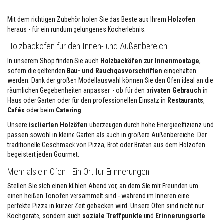
e
Mit dem richtigen Zubehör holen Sie das Beste aus Ihrem
Holzofen
H
i
heraus - für ein rundum gelungenes Kocherlebnis.
t
z
Holzbacköfen für den Innen- und Außenbereich
e
b
In unserem Shop finden Sie auch
Holzbacköfen zur Innenmontage
,
e
sofern die geltenden
Bau- und Rauchgasvorschriften
eingehalten
s
werden. Dank der großen Modellauswahl können Sie den Ofen ideal an die
t
räumlichen Gegebenheiten anpassen - ob für den
privaten Gebrauch
in
ä
n
Haus oder Garten oder für den professionellen Einsatz in
Restaurants
,
d
Cafés
oder beim
Catering
.
i
g
Unsere
isolierten Holzöfen
überzeugen durch hohe Energieeffizienz und
e
passen sowohl in kleine Gärten als auch in größere Außenbereiche. Der
G
traditionelle Geschmack von Pizza, Brot oder Braten aus dem Holzofen
e
begeistert jeden Gourmet.
w
e
Mehr als ein Ofen - Ein Ort für Erinnerungen
b
e
Stellen Sie sich einen kühlen Abend vor, an dem Sie mit Freunden um
b
ä
einen heißen Tonofen versammelt sind - während im Inneren eine
n
perfekte Pizza in kurzer Zeit gebacken wird. Unsere Öfen sind nicht nur
d
Kochgeräte, sondern auch
soziale Treffpunkte
und
Erinnerungsorte
.
e