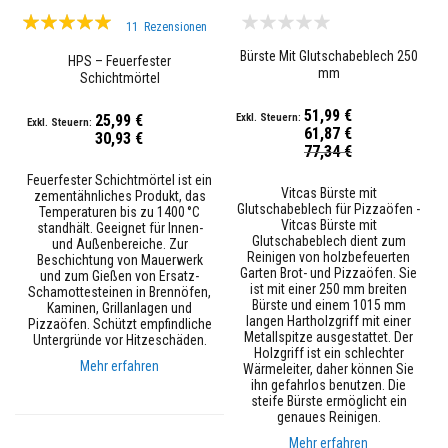
h
Bewertung:
e
11
Rezensionen
R
99%
Bürste Mit Glutschabeblech 250
e
HPS – Feuerfester
f
mm
Schichtmörtel
r
a
51,99 €
25,99 €
k
61,87 €
t
30,93 €
Sonderpreis
77,34 €
ä
r
Feuerfester Schichtmörtel ist ein
w
Vitcas Bürste mit
zementähnliches Produkt, das
e
Glutschabeblech für Pizzaöfen -
Temperaturen bis zu 1400 °C
r
Vitcas Bürste mit
standhält. Geeignet für Innen-
k
Glutschabeblech dient zum
und Außenbereiche. Zur
s
Reinigen von holzbefeuerten
Beschichtung von Mauerwerk
t
Garten Brot- und Pizzaöfen. Sie
und zum Gießen von Ersatz-
o
ist mit einer 250 mm breiten
Schamottesteinen in Brennöfen,
f
Bürste und einem 1015 mm
Kaminen, Grillanlagen und
f
langen Hartholzgriff mit einer
Pizzaöfen. Schützt empfindliche
e
Metallspitze ausgestattet. Der
Untergründe vor Hitzeschäden.
Holzgriff ist ein schlechter
R
Mehr erfahren
Wärmeleiter, daher können Sie
e
ihn gefahrlos benutzen. Die
p
steife Bürste ermöglicht ein
a
genaues Reinigen.
r
Mehr erfahren
a