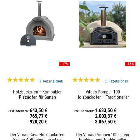
e
m
p
e
r
a
t
u
r
-
D
i
c
-17%
-48%
h
t
Bewertung:
Bewertung:
s
3
Rezensionen
5
Rezensionen
t
100%
99%
o
Holzbackofen – Kompakter
Vitcas Pompeii 100
f
Pizzaofen für Garten
Holzbackofen – Traditioneller
f
Pizzaofen für den Garten
e
643,50 €
1.683,50 €
F
765,77 €
2.003,37 €
l
Sonderpreis
Sonderpreis
928,20 €
3.867,50 €
i
e
Der Vitcas Casa Holzbackofen
Der Vitcas Pompeii 100 ist ein
s
für den Außenbereich ist ein
hochwertiger, traditioneller