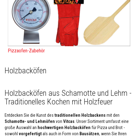
l
i
e
n
F
e
u
e
r
Pizzaofen-Zubehör
f
e
s
Holzbacköfen
t
e
r
K
i
Holzbacköfen aus Schamotte und Lehm -
t
t
Traditionelles Kochen mit Holzfeuer
H
i
Entdecken Sie die Kunst des
traditionellen Holzbackens
mit den
t
Schamotte- und Lehmöfen
von
Vitcas
. Unser Sortiment umfasst eine
z
große Auswahl an
hochwertigen Holzbacköfen
für Pizza und Brot -
e
sowohl
vorgefertigt
als auch in Form von
Bausätzen
, wenn Sie Ihren
b