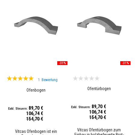
u
r
e
b
e
s
t
ä
n
d
i
g
-31%
-31%
F
e
u
Bewertung:
e
1
Bewertung
r
100%
b
Ofentürbogen
Ofenbogen
e
t
o
89,70 €
n
89,70 €
106,74 €
e
106,74 €
Sonderpreis
154,70 €
u
Sonderpreis
154,70 €
n
d
Vitcas Ofentürbogen zum
Vitcas Ofenbogen ist ein
F
Einbau in holzbefeuerte Brot-