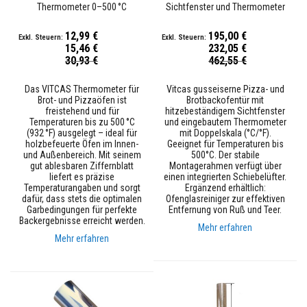
Thermometer 0–500 °C
Sichtfenster und Thermometer
F
a
r
12,99 €
195,00 €
b
15,46 €
232,05 €
i
Sonderpreis
Sonderpreis
30,93 €
462,55 €
g
e
F
Das VITCAS Thermometer für
Vitcas gusseiserne Pizza- und
e
Brot- und Pizzaöfen ist
Brotbackofentür mit
u
freistehend und für
hitzebeständigem Sichtfenster
e
Temperaturen bis zu 500 °C
und eingebautem Thermometer
r
(932 °F) ausgelegt – ideal für
mit Doppelskala (°C/°F).
z
holzbefeuerte Öfen im Innen-
Geeignet für Temperaturen bis
i
und Außenbereich. Mit seinem
500°C. Der stabile
e
gut ablesbaren Ziffernblatt
Montagerahmen verfügt über
g
liefert es präzise
einen integrierten Schiebelüfter.
e
Temperaturangaben und sorgt
Ergänzend erhältlich:
l
dafür, dass stets die optimalen
Ofenglasreiniger zur effektiven
Garbedingungen für perfekte
Entfernung von Ruß und Teer.
S
Backergebnisse erreicht werden.
Mehr erfahren
c
Mehr erfahren
h
a
m
o
t
t
e