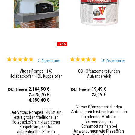
H
i
t
z
e
b
e
s
t
-48%
ä
n
d
Bewertung:
Bewertung:
i
2
Rezensionen
15
Rezensionen
g
97%
98%
e
Vitcas Pompeii 140
OC - Ofenzement für den
K
Holzbackofen – XL Kuppelofen
Außenbereich
l
für Pizza und Brot
e
b
2.164,50 €
19,49 €
s
2.575,76 €
23,19 €
t
Sonderpreis
4.950,40 €
o
Vitcas Ofenzement für den
f
Außenbereich ist ein hydraulisch
f
Der Vitcas Pompeii 140 ist ein
abbindender Mörtel zur
e
extra großer, traditioneller
Verwendung mit
Holzbackofen in klassischer
Schamottsteinen bei
Kuppelform, der für
F
Anwendungen wie Pizzaöfen,
authentisches Backen
e