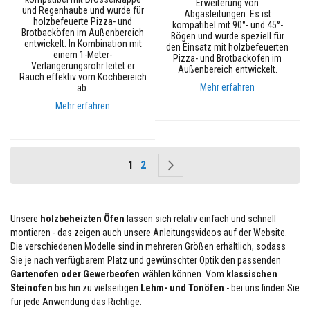
Erweiterung von
o
und Regenhaube und wurde für
Abgasleitungen. Es ist
c
holzbefeuerte Pizza- und
kompatibel mit 90°- und 45°-
h
Brotbacköfen im Außenbereich
Bögen und wurde speziell für
t
entwickelt. In Kombination mit
den Einsatz mit holzbefeuerten
e
einem 1-Meter-
Pizza- und Brotbacköfen im
Verlängerungsrohr leitet er
m
Außenbereich entwickelt.
Rauch effektiv vom Kochbereich
p
Mehr erfahren
ab.
e
r
Mehr erfahren
a
t
u
r
Seite
You're currently reading page
Seite
Seite
Weiter
1
2
-
T
e
x
t
Unsere
holzbeheizten Öfen
lassen sich relativ einfach und schnell
i
montieren - das zeigen auch unsere Anleitungsvideos auf der Website.
l
Die verschiedenen Modelle sind in mehreren Größen erhältlich, sodass
i
Sie je nach verfügbarem Platz und gewünschter Optik den passenden
e
Gartenofen oder Gewerbeofen
wählen können. Vom
klassischen
n
Steinofen
bis hin zu vielseitigen
Lehm- und Tonöfen
- bei uns finden Sie
für jede Anwendung das Richtige.
T