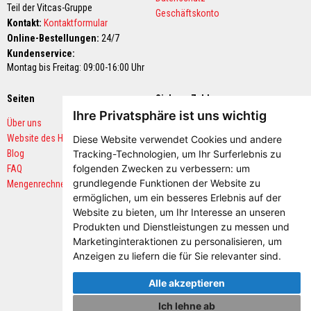
-
Teil der Vitcas-Gruppe
&
Geschäftskonto
Kontakt:
Kontaktformular
K
a
Online-Bestellungen:
24/7
b
Kundenservice:
e
Montag bis Freitag: 09:00-16:00 Uhr
l
s
c
Seiten
Sichere Zahlungen
h
u
Ihre Privatsphäre ist uns wichtig
Über uns
t
z
Website des Herstellers
Diese Website verwendet Cookies und andere
Tracking-Technologien, um Ihr Surferlebnis zu
Blog
Q
folgenden Zwecken zu verbessern:
um
FAQ
u
a
grundlegende Funktionen der Website zu
Mengenrechner
d
ermöglichen
,
um ein besseres Erlebnis auf der
r
Website zu bieten
,
um Ihr Interesse an unseren
a
Produkten und Dienstleistungen zu messen und
t
i
Marketinginteraktionen zu personalisieren
,
um
s
Anzeigen zu liefern die für Sie relevanter sind
.
c
h
Alle akzeptieren
e
r
G
Ich lehne ab