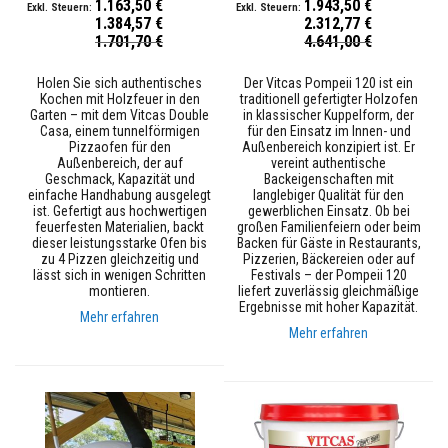
1.163,50 €
1.943,50 €
i
1.384,57 €
2.312,77 €
a
Sonderpreis
Sonderpreis
1.701,70 €
4.641,00 €
l
i
e
Holen Sie sich authentisches
Der Vitcas Pompeii 120 ist ein
n
Kochen mit Holzfeuer in den
traditionell gefertigter Holzofen
Garten – mit dem Vitcas Double
in klassischer Kuppelform, der
K
Casa, einem tunnel­förmigen
für den Einsatz im Innen- und
a
Pizzaofen für den
Außenbereich konzipiert ist. Er
m
Außenbereich, der auf
vereint authentische
i
Geschmack, Kapazität und
Backeigenschaften mit
n
einfache Handhabung ausgelegt
langlebiger Qualität für den
p
ist. Gefertigt aus hochwertigen
gewerblichen Einsatz. Ob bei
l
feuerfesten Materialien, backt
großen Familienfeiern oder beim
a
dieser leistungsstarke Ofen bis
Backen für Gäste in Restaurants,
t
zu 4 Pizzen gleichzeitig und
Pizzerien, Bäckereien oder auf
t
lässt sich in wenigen Schritten
Festivals – der Pompeii 120
e
montieren.
liefert zuverlässig gleichmäßige
n
Ergebnisse mit hoher Kapazität.
Mehr erfahren
&
Mehr erfahren
S
t
ü
r
z
e