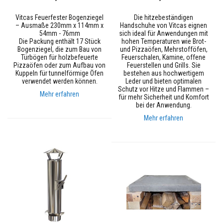
t
e
Vitcas Feuerfester Bogenziegel
Die hitzebeständigen
Z
– Ausmaße 230mm x 114mm x
Handschuhe von Vitcas eignen
i
54mm - 76mm
sich ideal für Anwendungen mit
e
Die Packung enthält 17 Stück
hohen Temperaturen wie Brot-
g
Bogenziegel, die zum Bau von
und Pizzaöfen, Mehrstofföfen,
e
Türbögen für holzbefeuerte
Feuerschalen, Kamine, offene
l
Pizzaöfen oder zum Aufbau von
Feuerstellen und Grills. Sie
&
Kuppeln für tunnelförmige Öfen
bestehen aus hochwertigem
verwendet werden können.
Leder und bieten optimalen
S
Schutz vor Hitze und Flammen –
t
Mehr erfahren
für mehr Sicherheit und Komfort
e
bei der Anwendung.
i
n
Mehr erfahren
e
I
s
o
l
i
e
r
-
F
e