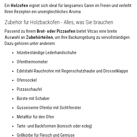
h
Ein
Holzofen
eignet sich ideal für langsames Garen im Freien und verleiht
e
Ihren Rezepten ein unvergleichliches Aroma.
r
m
Zubehör für Holzbacköfen - Alles, was Sie brauchen
o
-
Passend zu Ihrem
Brot- oder Pizzaofen
bietet Vitcas eine breite
F
e
Auswahl an
Zubehörteilen
, um Ihre Backumgebung zu vervollständigen.
u
Dazu gehören unter anderem:
e
r
hitzebeständige Lederhandschuhe
s
e
Ofenthermometer
i
l
Edelstahl-Rauchrohre mit Regenschutzhaube und Drosselklappe
e
Ofensockel
&
D
Pizzaschaufel
i
c
Bürste mit Schaber
h
t
Gusseiserne Ofentür mit Sichtfenster
s
c
Metalltür für den Ofen
h
n
Tarte- und Backformen (konisch oder eckig)
ü
r
Grillkörbe für Fleisch und Gemüse