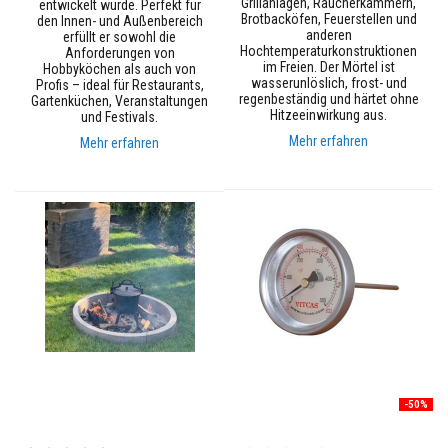
Grillanlagen, Räucherkammern,
entwickelt wurde. Perfekt für
u
Brotbacköfen, Feuerstellen und
den Innen- und Außenbereich
e
anderen
erfüllt er sowohl die
r
Hochtemperaturkonstruktionen
Anforderungen von
f
im Freien. Der Mörtel ist
Hobbyköchen als auch von
e
wasserunlöslich, frost- und
Profis – ideal für Restaurants,
s
regenbeständig und härtet ohne
Gartenküchen, Veranstaltungen
t
Hitzeeinwirkung aus.
und Festivals.
m
a
Mehr erfahren
Mehr erfahren
t
e
r
i
a
l
i
e
n
a
u
s
Z
i
r
k
-50%
o
n