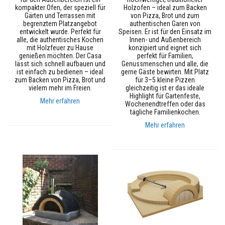
e
kompakter Ofen, der speziell für
Holzofen – ideal zum Backen
n
Gärten und Terrassen mit
von Pizza, Brot und zum
k
begrenztem Platzangebot
authentischen Garen von
l
entwickelt wurde. Perfekt für
Speisen. Er ist für den Einsatz im
e
alle, die authentisches Kochen
Innen- und Außenbereich
b
mit Holzfeuer zu Hause
konzipiert und eignet sich
e
genießen möchten. Der Casa
perfekt für Familien,
r
lässt sich schnell aufbauen und
Genussmenschen und alle, die
u
ist einfach zu bedienen – ideal
gerne Gäste bewirten. Mit Platz
n
zum Backen von Pizza, Brot und
für 3–5 kleine Pizzen
d
vielem mehr im Freien.
gleichzeitig ist er das ideale
F
Highlight für Gartenfeste,
u
Mehr erfahren
Wochenendtreffen oder das
g
tägliche Familienkochen.
e
n
Mehr erfahren
m
ö
r
t
e
l
O
f
e
n
&