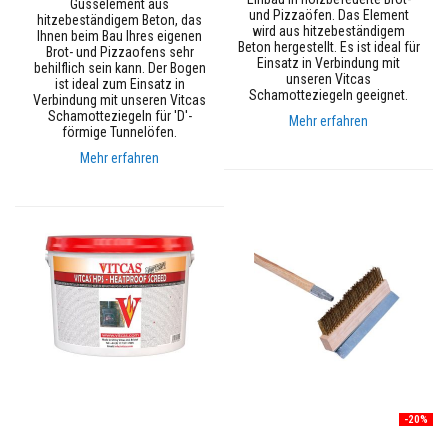
Gusselement aus
e
und Pizzaöfen. Das Element
hitzebeständigem Beton, das
u
wird aus hitzebeständigem
Ihnen beim Bau Ihres eigenen
e
Beton hergestellt. Es ist ideal für
Brot- und Pizzaofens sehr
r
Einsatz in Verbindung mit
behilflich sein kann. Der Bogen
f
unseren Vitcas
ist ideal zum Einsatz in
e
Schamotteziegeln geeignet.
Verbindung mit unseren Vitcas
s
Schamotteziegeln für 'D'-
t
Mehr erfahren
förmige Tunnelöfen.
e
G
Mehr erfahren
i
e
ß
m
a
s
s
e
n
P
l
a
s
t
i
-20%
s
c