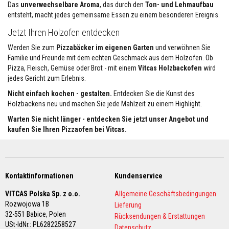
Das
unverwechselbare Aroma
, das durch den
Ton- und Lehmaufbau
r
entsteht, macht jedes gemeinsame Essen zu einem besonderen Ereignis.
I
Jetzt Ihren Holzofen entdecken
s
o
Werden Sie zum
Pizzabäcker im eigenen Garten
und verwöhnen Sie
l
a
Familie und Freunde mit dem echten Geschmack aus dem Holzofen. Ob
t
Pizza, Fleisch, Gemüse oder Brot - mit einem
Vitcas Holzbackofen
wird
i
jedes Gericht zum Erlebnis.
o
n
Nicht einfach kochen - gestalten.
Entdecken Sie die Kunst des
s
Holzbackens neu und machen Sie jede Mahlzeit zu einem Highlight.
m
ä
Warten Sie nicht länger - entdecken Sie jetzt unser Angebot und
n
kaufen Sie Ihren Pizzaofen bei Vitcas.
t
e
l
S
c
Kontaktinformationen
Kundenservice
h
l
VITCAS Polska Sp. z o.o.
Allgemeine Geschäftsbedingungen
a
Rozwojowa 1B
Lieferung
u
c
32-551 Babice,
Polen
Rücksendungen & Erstattungen
h
USt-IdNr.: PL6282258527
Datenschutz