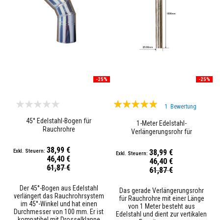
z
i
e
g
e
l
&
H
o
c
-25%
-25%
h
a
Bewertung:
l
1
Bewertung
u
100%
m
45° Edelstahl-Bogen für
1-Meter Edelstahl-
i
Rauchrohre
Verlängerungsrohr für
n
Rauchrohre
a
t
38,99 €
38,99 €
s
46,40 €
46,40 €
t
Sonderpreis
61,87 €
Sonderpreis
61,87 €
e
i
n
Der 45°-Bogen aus Edelstahl
Das gerade Verlängerungsrohr
e
verlängert das Rauchrohrsystem
für Rauchrohre mit einer Länge
im 45°-Winkel und hat einen
von 1 Meter besteht aus
Durchmesser von 100 mm. Er ist
H
Edelstahl und dient zur vertikalen
kompatibel mit Drosselklappe