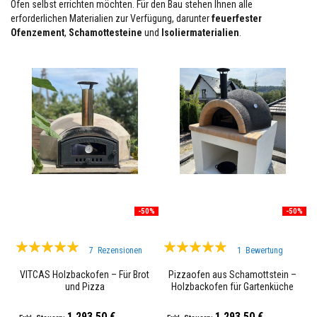
e
Ofen selbst errichten möchten. Für den Bau stehen Ihnen alle
s
erforderlichen Materialien zur Verfügung, darunter
feuerfester
t
Ofenzement
,
Schamottesteine
und
Isoliermaterialien
.
ä
n
d
i
g
e
s
P
u
t
z
s
y
s
t
e
-50%
-50%
m
Bewertung:
Bewertung:
H
7
Rezensionen
1
Bewertung
i
95%
93%
t
VITCAS Holzbackofen – Für Brot
Pizzaofen aus Schamottstein –
z
und Pizza
Holzbackofen für Gartenküche
e
VITCAS -L
b
e
1.293,50 €
1.293,50 €