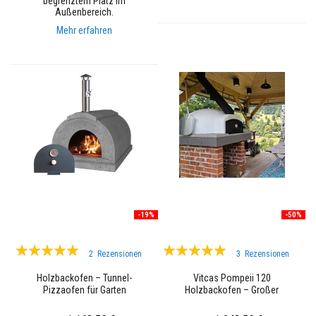
begrenztem Platz im
e
Außenbereich.
L
a
Mehr erfahren
c
k
e
W
ä
r
m
e
s
p
e
i
c
h
e
-19%
-50%
r
n
Bewertung:
Bewertung:
d
2
Rezensionen
3
Rezensionen
e
97%
98%
M
Holzbackofen – Tunnel-
Vitcas Pompeii 120
a
Pizzaofen für Garten
Holzbackofen – Großer
t
Kuppelofen für Pizza & Brot
e
r