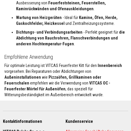
Ausbesserung von
Feuerfeststeinen, Feuerstellen,
e
m
Kaminrückwänden und Ofenauskleidungen
.
p
Wartung von Heizgeräten
- Ideal für
Kamine, Öfen, Herde,
e
r
Gaskochfelder, Heizkessel
und Zentralheizungssysteme.
a
t
Dichtungs- und Verbindungsarbeiten
- Perfekt geeignet für
die
u
Abdichtung von Rauchrohren, Flanschverbindungen und
r
anderen Hochtemperatur-Fugen
.
-
D
i
Empfohlene Anwendung
c
h
Für optimale Leistung ist VITCAS Feuerfester Kitt für den
Innenbereich
t
vorgesehen. Bei Reparaturen oder Abdichtungen von
s
Außeninstallationen
wie
Pizzaöfen, Grillkaminen oder
t
Feuerschalen
empfehlen wir die Verwendung von
VITCAS OC -
o
f
Feuerfester Mörtel für Außenöfen
, das speziell für
f
Witterungsbeständigkeit im Außenbereich entwickelt wurde.
e
F
l
i
Kontaktinformationen
Kundenservice
e
s