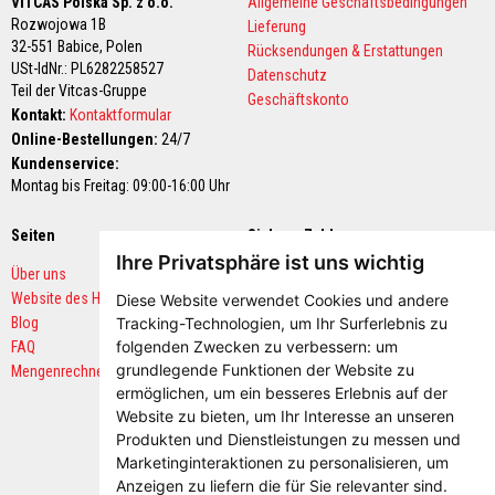
e
VITCAS Polska Sp. z o.o.
Allgemeine Geschäftsbedingungen
n
Rozwojowa 1B
Lieferung
k
32-551 Babice,
Polen
Rücksendungen & Erstattungen
l
USt-IdNr.: PL6282258527
e
Datenschutz
b
Teil der Vitcas-Gruppe
Geschäftskonto
e
Kontakt:
Kontaktformular
r
Online-Bestellungen:
24/7
u
n
Kundenservice:
d
Montag bis Freitag: 09:00-16:00 Uhr
F
u
g
Seiten
Sichere Zahlungen
e
Ihre Privatsphäre ist uns wichtig
n
Über uns
m
Website des Herstellers
Diese Website verwendet Cookies und andere
ö
r
Blog
Tracking-Technologien, um Ihr Surferlebnis zu
t
folgenden Zwecken zu verbessern:
um
FAQ
e
grundlegende Funktionen der Website zu
Mengenrechner
l
ermöglichen
,
um ein besseres Erlebnis auf der
O
Website zu bieten
,
um Ihr Interesse an unseren
f
Produkten und Dienstleistungen zu messen und
e
Marketinginteraktionen zu personalisieren
,
um
n
&
Anzeigen zu liefern die für Sie relevanter sind
.