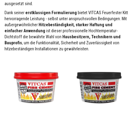
l
ausgesetzt sind.
i
e
Dank seiner
erstklassigen Formulierung
bietet VITCAS Feuerfester Kitt
n
hervorragende Leistung - selbst unter anspruchsvollen Bedingungen. Mit
außergewöhnlicher
Hitzebeständigkeit, starker Haftung und
F
einfacher Anwendung
ist dieser professionelle Hochtemperatur-
e
Dichtstoff die bewährte Wahl von
Hausbesitzern, Technikern und
u
Bauprofis
, um die Funktionalität, Sicherheit und Zuverlässigkeit von
e
r
hitzebeständigen Installationen zu gewährleisten.
f
e
s
t
e
r
K
i
t
t
H
i
t
z
e
b