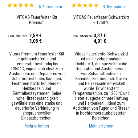
e
Bewertung:
Bewertung:
s
8
Rezensionen
9
Rezensionen
t
98%
99%
ä
VITCAS Feuerfester Kitt
VITCAS Feuerfester Schwarzkitt
n
Premium
– 1250 °C
d
i
2,59 €
3,37 €
g
3,08 €
4,01 €
e
s
P
Vitcas Premium Feuerfester Kitt
Vitcas Feuerfester Schwarzkitt
u
– gebrauchsfertig und
ist ein hitzebeständiger
t
temperaturbeständig bis
Dichtstoff, der speziell für die
z
1250 °C, eignet sich ideal zum
Reparatur und Ausbesserung
s
Ausbessern und Reparieren von
von Schamottesteinen,
y
Schamottesteinen, Kaminen,
Kaminen, Festbrennstofföfen
s
Festbrennstofföfen, Herden,
und Heizkesseln entwickelt
t
Heizkesseln und
wurde. Er widersteht
e
Zentralheizsystemen. Seine
Temperaturen bis zu 1250 °C und
m
hohe Hitzebeständigkeit
bietet ausgezeichnete Haftung
gewährleistet eine starke und
und Haltbarkeit – ideal zum
H
dauerhafte Verbindung in
Abdichten von Fugen und Rissen
i
anspruchsvollen
in hochtemperaturbelasteten
t
Einsatzbereichen.
Bereichen.
z
e
Mehr erfahren
Mehr erfahren
b
e