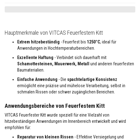
s
t
ä
n
d
i
Hauptmerkmale von VITCAS Feuerfestem Kitt
g
e
Extrem hitzebeständig
- Feuerfest bis
1250°C
, ideal für
r
M
Anwendungen in Hochtemperaturbereichen.
ö
Exzellente Haftung
- Verbindet sich dauerhaft mit
r
t
Schamottesteinen, Mauerwerk, Metall
und anderen feuerfesten
e
Baumaterialien.
l
&
Einfache Anwendung
- Die
spachtelartige Konsistenz
Z
ermöglicht eine präzise und mühelose Verarbeitung, selbst in
e
schmalen Rissen oder schwer zugänglichen Bereichen.
m
e
n
Anwendungsbereiche von Feuerfestem Kitt
t
VITCAS Feuerfester Kitt wurde speziell für eine Vielzahl von
H
hitzebeständigen Anwendungen im Innenbereich entwickelt und wird
o
empfohlen für:
c
h
Reparatur von kleinen Rissen
- Effektive Versiegelung und
t