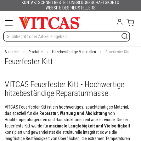
KONTAKT
SCHNELLBESTELLUNG
BLOG
GESCHÄFTSKONTO
Produkte
Deutsch
English (UK)
France
España
Italia
Portugal
Nederland
Sverige
Danmark
Norge
Suomi
Lietuva
Latvija
Eesti
Česko
Slovensko
Magyarország
România
България
Ελλάδα
Skip
WEBSITE DES HERSTELLERS
Slovenija
Hrvatska
Polska
English (US)
to
H
Content
Mein
i
t
z
e
b
e
Startseite
Produkte
Hitzebeständige Materialien
Feuerfester Kitt
s
Feuerfester Kitt
t
ä
n
d
VITCAS Feuerfester Kitt - Hochwertige
i
hitzebeständige Reparaturmasse
g
e
M
VITCAS Feuerfester Kitt ist ein hochwertiges, spachtelartiges Material,
a
das speziell für die
Reparatur, Wartung und Abdichtung
von
t
Hochtemperaturgeräten und -konstruktionen entwickelt wurde. Dieser
e
r
feuerfeste Kitt wurde für
maximale Langlebigkeit und Vielseitigkeit
i
konzipiert und gewährleistet die strukturelle Integrität sowie die
a
langfristige Beständigkeit von Oberflächen, die extremen Temperaturen