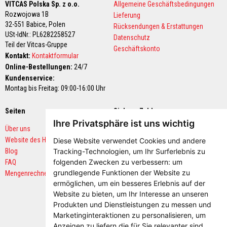
K
VITCAS Polska Sp. z o.o.
Allgemeine Geschäftsbedingungen
a
Rozwojowa 1B
Lieferung
m
32-551 Babice,
Polen
Rücksendungen & Erstattungen
i
USt-IdNr.: PL6282258527
n
Datenschutz
r
Teil der Vitcas-Gruppe
Geschäftskonto
e
Kontakt:
Kontaktformular
i
Online-Bestellungen:
24/7
n
i
Kundenservice:
g
Montag bis Freitag: 09:00-16:00 Uhr
e
r
Seiten
Sichere Zahlungen
H
Ihre Privatsphäre ist uns wichtig
i
Über uns
t
Website des Herstellers
Diese Website verwendet Cookies und andere
z
e
Blog
Tracking-Technologien, um Ihr Surferlebnis zu
b
folgenden Zwecken zu verbessern:
um
FAQ
e
grundlegende Funktionen der Website zu
Mengenrechner
s
t
ermöglichen
,
um ein besseres Erlebnis auf der
ä
Website zu bieten
,
um Ihr Interesse an unseren
n
Produkten und Dienstleistungen zu messen und
d
Marketinginteraktionen zu personalisieren
,
um
i
g
Anzeigen zu liefern die für Sie relevanter sind
.