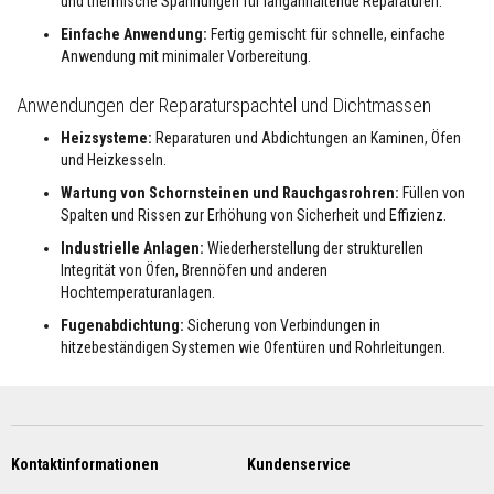
e
und thermische Spannungen für langanhaltende Reparaturen.
n
Einfache Anwendung:
Fertig gemischt für schnelle, einfache
k
l
Anwendung mit minimaler Vorbereitung.
e
b
Anwendungen der Reparaturspachtel und Dichtmassen
e
r
Heizsysteme:
Reparaturen und Abdichtungen an Kaminen, Öfen
u
n
und Heizkesseln.
d
Wartung von Schornsteinen und Rauchgasrohren:
Füllen von
F
u
Spalten und Rissen zur Erhöhung von Sicherheit und Effizienz.
g
e
Industrielle Anlagen:
Wiederherstellung der strukturellen
n
Integrität von Öfen, Brennöfen und anderen
m
Hochtemperaturanlagen.
ö
r
Fugenabdichtung:
Sicherung von Verbindungen in
t
hitzebeständigen Systemen wie Ofentüren und Rohrleitungen.
e
l
O
f
e
Kontaktinformationen
n
Kundenservice
&