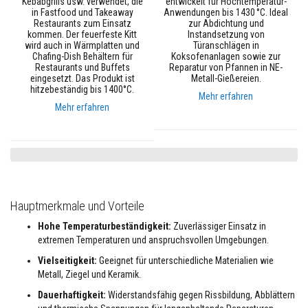
Kebabgrills usw. verwendet, die
entwickelt für Hochtemperatur-
e
in Fastfood und Takeaway
Anwendungen bis 1430 °C. Ideal
m
Restaurants zum Einsatz
zur Abdichtung und
p
kommen. Der feuerfeste Kitt
Instandsetzung von
e
wird auch in Wärmplatten und
Türanschlägen in
r
Chafing-Dish Behältern für
Koksofenanlagen sowie zur
a
Restaurants und Buffets
Reparatur von Pfannen in NE-
t
eingesetzt. Das Produkt ist
Metall-Gießereien.
u
hitzebeständig bis 1400°C.
Mehr erfahren
r
Mehr erfahren
-
D
i
c
h
t
s
t
o
Hauptmerkmale und Vorteile
f
f
Hohe Temperaturbeständigkeit:
Zuverlässiger Einsatz in
e
extremen Temperaturen und anspruchsvollen Umgebungen.
F
Vielseitigkeit:
Geeignet für unterschiedliche Materialien wie
l
Metall, Ziegel und Keramik.
i
e
Dauerhaftigkeit:
Widerstandsfähig gegen Rissbildung, Abblättern
s