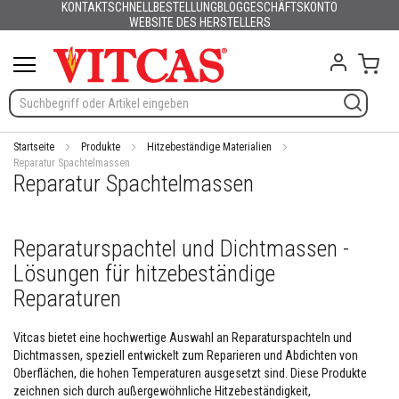
KONTAKT
SCHNELLBESTELLUNG
BLOG
GESCHÄFTSKONTO
Produkte
Deutsch
English (UK)
France
España
Italia
Portugal
Nederland
Sverige
Danmark
Norge
Suomi
Lietuva
Latvija
Eesti
Česko
Slovensko
Magyarország
România
България
Ελλάδα
Skip
WEBSITE DES HERSTELLERS
Slovenija
Hrvatska
Polska
English (US)
to
H
Content
Mein
i
t
z
e
b
e
Startseite
Produkte
Hitzebeständige Materialien
s
Reparatur Spachtelmassen
Reparatur Spachtelmassen
t
ä
n
d
Reparaturspachtel und Dichtmassen -
i
g
Lösungen für hitzebeständige
e
M
Reparaturen
a
t
Vitcas bietet eine hochwertige Auswahl an Reparaturspachteln und
e
Dichtmassen, speziell entwickelt zum Reparieren und Abdichten von
r
i
Oberflächen, die hohen Temperaturen ausgesetzt sind. Diese Produkte
a
zeichnen sich durch außergewöhnliche Hitzebeständigkeit,