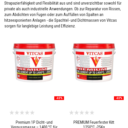
l
Strapazierfähigkeit und Flexibilität aus und sind unverzichtbar sowohl für
i
private als auch industrielle Anwendungen. Ob zur Reparatur von Rissen,
e
zum Abdichten von Fugen oder zum Auffüllen von Spalten an
n
hitzeexponierten Anlagen - die Spachtel- und Dichtmassen von Vitcas
sorgen für langlebige Leistung und Effizienz.
F
e
u
e
r
f
e
s
t
e
r
K
i
t
t
-40%
-40%
H
i
t
z
e
Premium 1P Dicht- und
PREMIUM Feuerfester Kitt
b
Vergussmasse – 1400 °C für
1250°C -25Kg