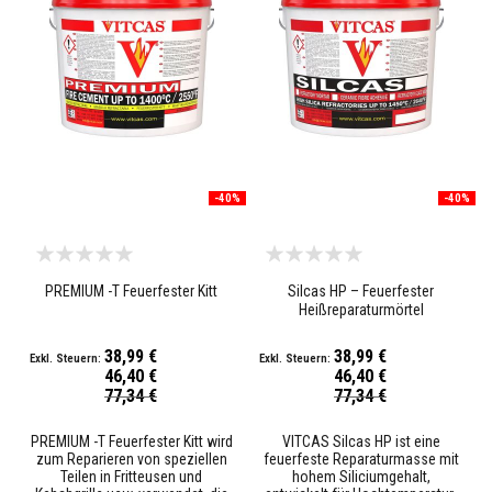
s
t
ä
n
d
i
g
e
r
M
ö
-40%
-40%
r
t
e
l
&
Z
PREMIUM -T Feuerfester Kitt
Silcas HP – Feuerfester
e
Heißreparaturmörtel
m
e
38,99 €
38,99 €
n
46,40 €
46,40 €
t
Sonderpreis
Sonderpreis
77,34 €
77,34 €
H
o
PREMIUM -T Feuerfester Kitt wird
VITCAS Silcas HP ist eine
c
zum Reparieren von speziellen
feuerfeste Reparaturmasse mit
h
Teilen in Fritteusen und
hohem Siliciumgehalt,
t