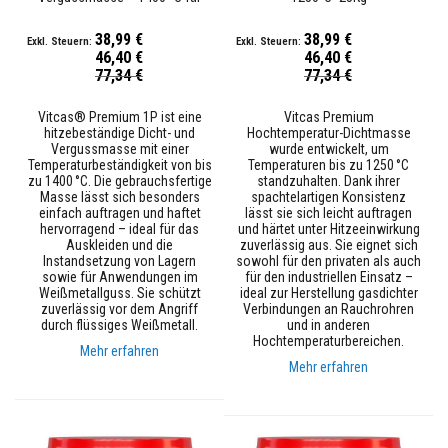
e
Weißmetallguss
s
t
38,99 €
38,99 €
ä
46,40 €
46,40 €
n
Sonderpreis
Sonderpreis
77,34 €
77,34 €
d
i
g
Vitcas® Premium 1P ist eine
Vitcas Premium
e
hitzebeständige Dicht- und
Hochtemperatur-Dichtmasse
s
Vergussmasse mit einer
wurde entwickelt, um
Temperaturbeständigkeit von bis
P
Temperaturen bis zu 1250 °C
zu 1400 °C. Die gebrauchsfertige
u
standzuhalten. Dank ihrer
t
Masse lässt sich besonders
spachtelartigen Konsistenz
z
einfach auftragen und haftet
lässt sie sich leicht auftragen
s
hervorragend – ideal für das
und härtet unter Hitzeeinwirkung
y
Auskleiden und die
zuverlässig aus. Sie eignet sich
s
Instandsetzung von Lagern
sowohl für den privaten als auch
t
sowie für Anwendungen im
für den industriellen Einsatz –
e
Weißmetallguss. Sie schützt
ideal zur Herstellung gasdichter
m
zuverlässig vor dem Angriff
Verbindungen an Rauchrohren
durch flüssiges Weißmetall.
und in anderen
Hochtemperaturbereichen.
H
Mehr erfahren
i
Mehr erfahren
t
z
e
b
e