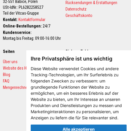
32-551 Babice,
Polen
Rücksendungen & Erstattungen
e
USt-IdNr.: PL6282258527
m
Datenschutz
Teil der Vitcas-Gruppe
p
Geschäftskonto
e
Kontakt:
Kontaktformular
r
Online-Bestellungen:
24/7
a
t
Kundenservice:
u
Montag bis Freitag: 09:00-16:00 Uhr
r
-
D
Seiten
Sichere Zahlungen
i
Ihre Privatsphäre ist uns wichtig
c
Über uns
h
Website des Herstellers
Diese Website verwendet Cookies und andere
t
s
Blog
Tracking-Technologien, um Ihr Surferlebnis zu
t
folgenden Zwecken zu verbessern:
um
FAQ
o
grundlegende Funktionen der Website zu
Mengenrechner
f
f
ermöglichen
,
um ein besseres Erlebnis auf der
e
Website zu bieten
,
um Ihr Interesse an unseren
Produkten und Dienstleistungen zu messen und
F
Marketinginteraktionen zu personalisieren
,
um
l
i
Anzeigen zu liefern die für Sie relevanter sind
.
e
s
Alle akzeptieren