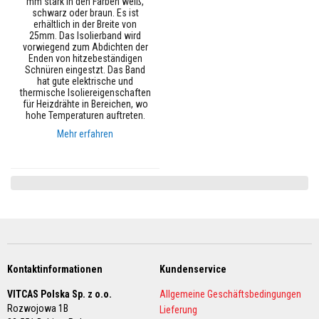
mm stark in den Farben weiß,
s
schwarz oder braun. Es ist
t
erhältlich in der Breite von
ä
25mm. Das Isolierband wird
n
vorwiegend zum Abdichten der
d
Enden von hitzebeständigen
i
Schnüren eingestzt. Das Band
g
hat gute elektrische und
e
thermische Isoliereigenschaften
r
für Heizdrähte in Bereichen, wo
M
hohe Temperaturen auftreten.
ö
r
Mehr erfahren
t
e
l
&
Z
e
m
e
n
t
Kontaktinformationen
Kundenservice
H
o
VITCAS Polska Sp. z o.o.
c
Allgemeine Geschäftsbedingungen
h
Rozwojowa 1B
Lieferung
t