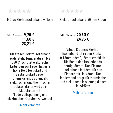
l
i
e
n
E Glas Elektroisolierband – Rolle
Elektro-Isolierband 50 mm Braun
F
e
u
9,75 €
20,80 €
e
11,60 €
24,75 €
r
Sonderpreis
23,21 €
f
e
Vitcas Braunes Elektro-
s
Isolierband ist in den Stärken
Glasfaser Elektroisolierband
t
0,13mm oder 0,18mm erhältlich.
widersteht Temperaturen bis
e
Die Breite des Isolierbands
o
550
C, schützt elektrische
r
beträgt 50mm. Das Elektro-
Leitungen vor Feuer, hat eine
K
Isolierband ist ideal für den
hohe Reißfestigkeit und
i
Einsatz mit Heizdraht. Das
Beständigkeit gegen
t
Isolierband sorgt für thermische
Chemikalien. Es dient als
t
und elektrische Isolierung dieser
elektrischer und thermischer
Heizdrähte.
Isolator, daher wird es in
H
Maschinen mit
Mehr erfahren
i
Niedervoltspannung und
t
elektrischen Geräten verwendet.
z
Mehr erfahren
e
b