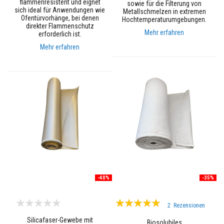
flammenresistent und eignet
sowie für die Filterung von
u
sich ideal für Anwendungen wie
Metallschmelzen in extremen
e
Ofentürvorhänge, bei denen
Hochtemperaturumgebungen.
r
direkter Flammenschutz
f
Mehr erfahren
erforderlich ist.
e
s
Mehr erfahren
t
m
a
t
e
r
i
a
l
i
e
n
a
u
s
Z
-40%
-35%
i
r
k
Bewertung:
o
2
Rezensionen
n
100%
Silicafaser-Gewebe mit
Biosolubiles