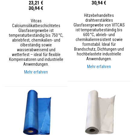
e
23,21 €
30,94 €
n
Sonderpreis
30,94 €
k
l
Hitzebehandeltes
e
drahtverstärktes
Vitcas
b
Glasfasergewebe von VITCAS
Calciumsilikatbeschichtetes
e
ist temperaturbeständig bis
Glasfasergewebe ist
r
600 °C, abrieb- und
temperaturbeständig bis 750 °C,
u
chemikalienresistent sowie
abriebfest, chemikalien- und
n
formstabil. Ideal für
ölbeständig sowie
d
Brandschutz, Dichtungen und
wasserabweisend und
F
hochbelastete industrielle
wetterfest – ideal für flexible
u
Anwendungen.
Kompensatoren und industrielle
g
Anwendungen.
Mehr erfahren
e
Mehr erfahren
n
m
ö
r
t
e
l
O
f
e
n
&