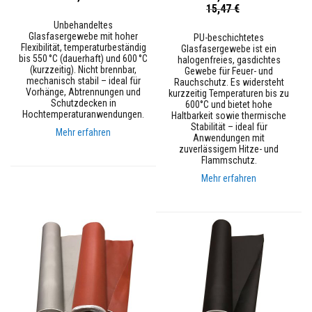
e
Sonderpreis
15,47 €
s
Unbehandeltes
t
Glasfasergewebe mit hoher
ä
PU-beschichtetes
Flexibilität, temperaturbeständig
n
Glasfasergewebe ist ein
bis 550 °C (dauerhaft) und 600 °C
d
halogenfreies, gasdichtes
(kurzzeitig). Nicht brennbar,
i
Gewebe für Feuer- und
mechanisch stabil – ideal für
g
Rauchschutz. Es widersteht
Vorhänge, Abtrennungen und
e
kurzzeitig Temperaturen bis zu
Schutzdecken in
s
600°C und bietet hohe
Hochtemperaturanwendungen.
P
Haltbarkeit sowie thermische
u
Stabilität – ideal für
Mehr erfahren
t
Anwendungen mit
z
zuverlässigem Hitze- und
s
Flammschutz.
y
Mehr erfahren
s
t
e
m
H
i
t
z
e
b
e