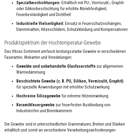
h
Spezialbeschichtungen:
Erhältlich mit PU-, Vermiculit-, Graphit-
e
oder Silikonbeschichtung für erhöhte Abriebfestigkeit,
R
Feuerbeständigkeit und Dichtheit
e
f
Industrielle Vielseitigkeit:
Einsatz in Feuerschutzvorhängen,
r
Dämmmatten, Hitzeschildern, Schutzkleidung und Kompensatoren
a
k
t
Produktspektrum der Hochtemperatur-Gewebe
ä
r
Das Vitcas Sortiment umfasst leistungsstarke Gewebe in verschiedenen
w
Faserarten, Webarten und Veredelungen:
e
r
Gewebte und unbehandelte Glasfaserstoffe
zur allgemeinen
k
Wärmedämmung
s
t
Beschichtete Gewebe (z. B. PU, Silikon, Vermiculit, Graphit)
o
für spezielle Anwendungen mit erhöhter Schutzwirkung
f
f
Hochreine Silicagewebe
für extreme Hitzeeinwirkung
e
Keramikfasergewebe
zur feuerfesten Auskleidung von
R
Industrieöfen und Brennkammern
e
p
a
Die Gewebe sind in unterschiedlichen Grammaturen, Breiten und Stärken
r
erhältlich und somit an verschiedene Verarbeitungsanforderungen
a