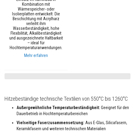
e
Kombination mit
u
Wärmespeicher- oder
e
Isolierplatten entwickelt. Die
r
Beschichtung mit Acrylharz
f
verleiht ihm
e
Wasserbeständigkeit, hohe
s
Flexibilität, Alkalibeständigkeit
t
und ausgezeichnete Haltbarkeit
e
– ideal für
G
Hochtemperaturanwendungen.
i
e
Mehr erfahren
ß
m
a
s
s
e
n
Hitzebeständige technische Textilien von 550°C bis 1260°C
P
l
Außergewöhnliche Temperaturbeständigkeit:
Geeignet für den
a
s
Dauerbetrieb in Hochtemperaturbereichen
t
Vielseitige Faserzusammensetzung:
Aus E-Glas, Silicafasern,
i
s
Keramikfasern und weiteren technischen Materialien
c