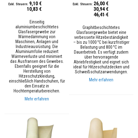
9,10 €
26,00 €
i
10,83 €
30,94 €
a
Sonderpreis
l
46,41 €
i
Einseitig
e
aluminiumbeschichtetes
Graphitbeschichtetes
n
Glasfasergewebe zur
Glasfasergewebe bietet eine
Wärmedämmung von
verbesserte Hitzebeständigkeit
K
Maschinen, Anlagen und
– bis zu 1000 °C bei kurzfristiger
a
Industrieausrüstung. Die
Belastung und 800 °C im
m
Aluminiumfolie reduziert
Dauerbetrieb. Es verfügt zudem
i
Wärmeverluste und minimiert
über hervorragende
n
das Ausfransen des Gewebes.
Abriebfestigkeit und eignet sich
p
Ebenfalls geeignet für die
ideal für Hitzeschutzdecken und
l
Herstellung von
Schweißschutzanwendungen.
a
Hitzeschutzkleidung,
t
Mehr erfahren
einschließlich Handschuhen, für
t
den Einsatz in
e
Hochtemperaturbereichen.
n
&
Mehr erfahren
S
t
ü
r
z
e