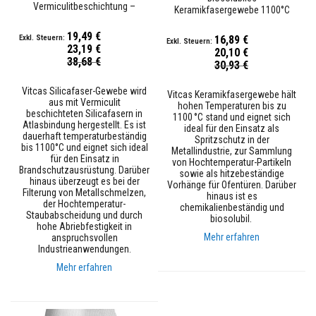
Vermiculitbeschichtung –
F
Keramikfasergewebe 1100°C
1100°C
e
u
19,49 €
16,89 €
e
23,19 €
20,10 €
r
Sonderpreis
38,68 €
Sonderpreis
30,93 €
f
e
s
Vitcas Silicafaser-Gewebe wird
Vitcas Keramikfasergewebe hält
t
aus mit Vermiculit
hohen Temperaturen bis zu
e
beschichteten Silicafasern in
1100 °C stand und eignet sich
B
Atlasbindung hergestellt. Es ist
ideal für den Einsatz als
e
dauerhaft temperaturbeständig
Spritzschutz in der
s
bis 1100°C und eignet sich ideal
Metallindustrie, zur Sammlung
c
für den Einsatz in
von Hochtemperatur-Partikeln
h
Brandschutzausrüstung. Darüber
sowie als hitzebeständige
i
hinaus überzeugt es bei der
Vorhänge für Ofentüren. Darüber
c
Filterung von Metallschmelzen,
hinaus ist es
h
der Hochtemperatur-
chemikalienbeständig und
t
Staubabscheidung und durch
biosolubil.
u
hohe Abriebfestigkeit in
n
Mehr erfahren
anspruchsvollen
g
Industrieanwendungen.
e
Mehr erfahren
n
S
ä