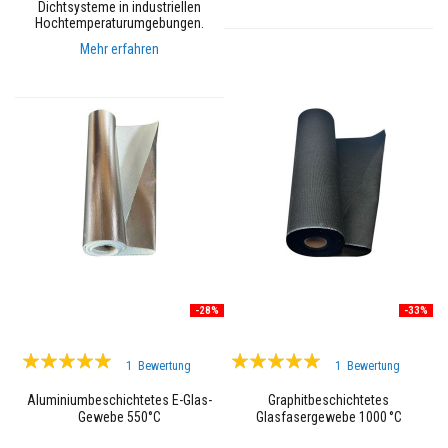
Dichtsysteme in industriellen
e
Hochtemperaturumgebungen.
L
a
Mehr erfahren
c
k
e
W
ä
r
m
e
s
p
e
i
c
h
e
-28%
-33%
r
n
d
Bewertung:
Bewertung:
e
1
Bewertung
1
Bewertung
M
100%
100%
a
Aluminiumbeschichtetes E-Glas-
Graphitbeschichtetes
t
Gewebe 550°C
Glasfasergewebe 1000 °C
e
r