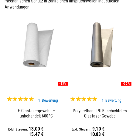
mechanischen Schutz in zahlreichen anspruchsvollen industriellen
l
Anwendungen.
i
e
n
F
e
u
e
r
f
e
s
t
e
r
K
-23%
-30%
i
t
Bewertung:
Bewertung:
t
1
Bewertung
1
Bewertung
100%
100%
H
E-Glasfasergewebe –
Polyurethane PU Beschichtetes
i
unbehandelt 600 °C
Glasfaser Gewebe
t
z
e
13,00 €
9,10 €
b
15,47 €
10,83 €