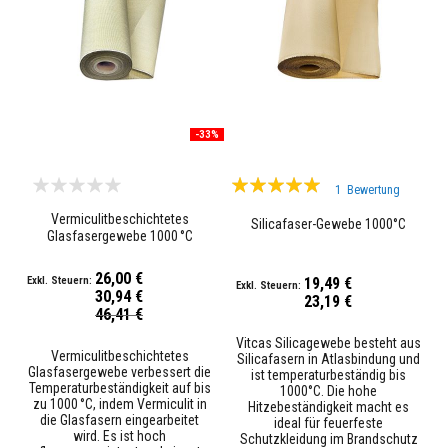
H
i
t
z
e
b
e
s
t
-33%
ä
n
Bewertung:
d
1
Bewertung
i
100%
g
Vermiculitbeschichtetes
Silicafaser-Gewebe 1000°C
e
Glasfasergewebe 1000 °C
K
l
e
26,00 €
19,49 €
b
30,94 €
23,19 €
s
Sonderpreis
46,41 €
t
o
Vitcas Silicagewebe besteht aus
Vermiculitbeschichtetes
f
Silicafasern in Atlasbindung und
Glasfasergewebe verbessert die
f
ist temperaturbeständig bis
Temperaturbeständigkeit auf bis
e
1000°C. Die hohe
zu 1000 °C, indem Vermiculit in
Hitzebeständigkeit macht es
die Glasfasern eingearbeitet
ideal für feuerfeste
F
wird. Es ist hoch
Schutzkleidung im Brandschutz
e