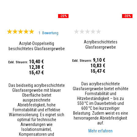
K
a
m
i
-20%
-30%
n
r
Bewertung:
e
1
Bewertung
i
100%
n
Acrylbeschichtetes
Acrylat-Doppelseitig
i
Glasfasergewebe
beschichtetes Glasfasergewebe
g
- blau
e
9,10 €
r
10,40 €
10,83 €
12,38 €
Sonderpreis
15,47 €
H
Sonderpreis
15,47 €
i
t
Das acrylbeschichtete
Das beidseitig acrylbeschichtete
z
Glasfasergewebe bietet erhöhte
Glasfasergewebe mit blauer
e
Formstabilität und
Oberfläche bietet
b
Hitzebeständigkeit – bis zu
ausgezeichnete
e
550 °C im Dauerbetrieb und
Abriebfestigkeit, hohe
s
600 °C bei kurzzeitiger
Formstabilität und effektive
t
Belastung. Zudem weist es eine
Wärmeisolierung. Es eignet sich
ä
hervorragende Abriebfestigkeit
optimal für technische
n
auf.
Anwendungen wie
d
Isolationsmäntel,
i
Mehr erfahren
Kompensatoren und
g