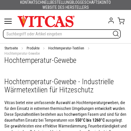
KONTAKT
SCHNELLBESTELLUNG
BLOG
GESCHÄFTSKONTO
Produkte
Deutsch
English (UK)
France
España
Italia
Portugal
Nederland
Sverige
Danmark
Norge
Suomi
Lietuva
Latvija
Eesti
Česko
Slovensko
Magyarország
România
България
Ελλάδα
Skip
WEBSITE DES HERSTELLERS
Slovenija
Hrvatska
Polska
English (US)
to
H
Content
Mein
i
t
z
e
b
e
Startseite
Produkte
Hochtemperatur-Textilien
s
Hochtemperatur-Gewebe
Hochtemperatur-Gewebe
t
ä
n
d
Hochtemperatur-Gewebe - Industrielle
i
g
Wärmetextilien für Hitzeschutz
e
M
a
Vitcas bietet eine umfassende Auswahl an Hochtemperaturgeweben, die
t
für den Einsatz in extremen thermischen Umgebungen entwickelt wurden.
e
Diese Spezialtextilien bestehen aus hochwertigen Fasern und sind für den
r
dauerhaften Einsatz bei Temperaturen von
550°C bis 1260°C
ausgelegt.
i
Sie gewährleisten eine effektive Wärmedämmung, Feuerbeständigkeit und
a