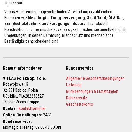
anpassbar.
t
u
Vitcas Hochtemperaturgewebe finden Anwendung in zahlreichen
r
Branchen wie
Metallurgie, Energieerzeugung, Schifffahrt, Öl & Gas,
S
p
Brandschutztechnik und Fertigungsindustrie
. Ihre robuste
a
Konstruktion und thermische Zuverlässigkeit machen sie unentbehrlich in
c
Umgebungen, in denen Dämmung, Brandschutz und mechanische
h
Beständigkeit entscheidend sind.
t
e
l
m
a
s
Kontaktinformationen
Kundenservice
s
e
VITCAS Polska Sp. z o.o.
Allgemeine Geschäftsbedingungen
n
Rozwojowa 1B
Lieferung
32-551 Babice,
F
Polen
Rücksendungen & Erstattungen
e
USt-IdNr.: PL6282258527
Datenschutz
u
Teil der Vitcas-Gruppe
Geschäftskonto
e
Kontakt:
Kontaktformular
r
Online-Bestellungen:
24/7
f
Kundenservice:
e
Montag bis Freitag: 09:00-16:00 Uhr
s