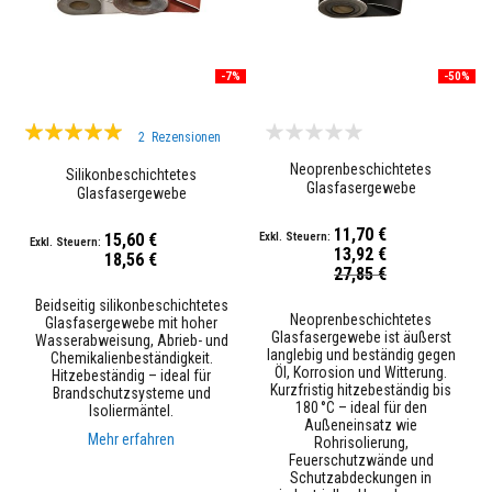
s
t
ä
n
-7%
-50%
d
i
g
Bewertung:
e
2
Rezensionen
r
100%
M
Neoprenbeschichtetes
Silikonbeschichtetes
ö
Glasfasergewebe
Glasfasergewebe
r
t
11,70 €
e
15,60 €
13,92 €
l
18,56 €
Sonderpreis
27,85 €
&
Z
Beidseitig silikonbeschichtetes
e
Neoprenbeschichtetes
Glasfasergewebe mit hoher
m
Glasfasergewebe ist äußerst
Wasserabweisung, Abrieb- und
e
langlebig und beständig gegen
Chemikalienbeständigkeit.
n
Öl, Korrosion und Witterung.
Hitzebeständig – ideal für
t
Kurzfristig hitzebeständig bis
Brandschutzsysteme und
180 °C – ideal für den
Isoliermäntel.
H
Außeneinsatz wie
o
Mehr erfahren
Rohrisolierung,
c
Feuerschutzwände und
h
Schutzabdeckungen in
t