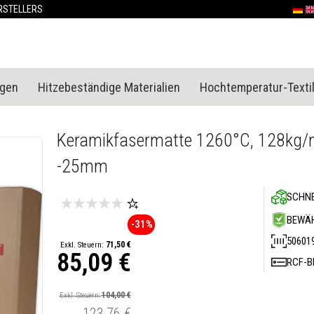
Skip
RSTELLERS
Deut
En
to
Content
ngen
Hitzebeständige Materialien
Hochtemperatur-Textil
Keramikfasermatte 1260°C, 128kg
-25mm
SCHNE
BEWÄH
-31%
50601
71,50 €
85,09 €
RCF-B
Sonderpreis
104,00 €
123,76 €