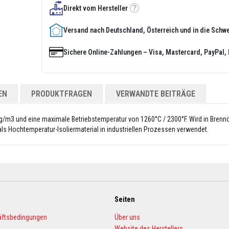
Direkt vom Hersteller
Tooltip
Versand nach Deutschland, Österreich und in die Schw
Sichere Online-Zahlungen – Visa, Mastercard, PayPal, 
EN
PRODUKTFRAGEN
VERWANDTE BEITRÄGE
g/m3 und eine maximale Betriebstemperatur von 1260°C / 2300°F. Wird in Brenn
ls Hochtemperatur-Isoliermaterial in industriellen Prozessen verwendet.
Seiten
äftsbedingungen
Über uns
Website des Herstellers