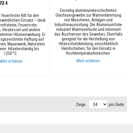
72 €
Einseitig aluminiumbeschichtetes
Glasfasergewebe zur Wärmedämmung
feuerfester Kitt für den
von Maschinen, Anlagen und
ewerblichen Einsatz – ideal
Industrieausrüstung. Die Aluminiumfolie
ottsteine, Feuerroste,
reduziert Wärmeverluste und minimiert
, Heizkessel und andere
das Ausfransen des Gewebes. Ebenfalls
xtremer Hitzeeinwirkung. Er
geeignet für die Herstellung von
ausgezeichnete Haftung auf
Hitzeschutzkleidung, einschließlich
en, Mauerwerk, Naturstein
Handschuhen, für den Einsatz in
ren. Hitzebeständig bis
Hochtemperaturbereichen.
1250 °C.
Mehr erfahren
Mehr erfahren
In den Warenkorb
nkorb
Zeige
pro Seite