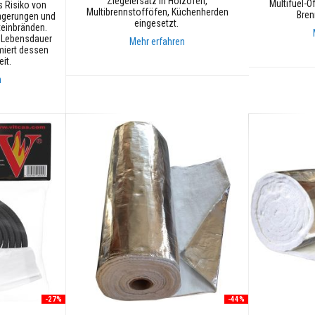
Ziegelersatz in Holzöfen,
Multifuel-
s Risiko von
Multibrennstofföfen, Küchenherden
Bren
agerungen und
eingesetzt.
einbränden.
e Lebensdauer
Mehr erfahren
miert dessen
it.
In den Ware
In den Warenkorb
n
-27%
-44%