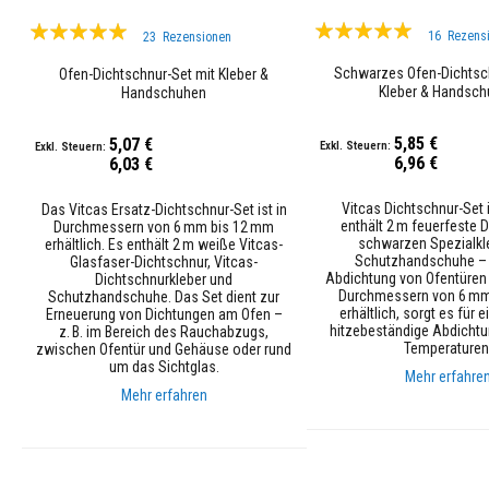
Bewertung:
Bewertung:
Hochtemperatur-
16
Rezens
23
Rezensionen
Textilien
95%
99%
Thermo-
Schwarzes Ofen-Dichtsch
Ofen-Dichtschnur-Set mit Kleber &
Kleber & Handsc
Handschuhen
Feuerseile
&
Dichtschnüre
5,85 €
5,07 €
6,96 €
6,03 €
Hitzebeständige
Gewebebänder
Vitcas Dichtschnur-Set
Das Vitcas Ersatz-Dichtschnur-Set ist in
Isolationsmäntel
enthält 2 m feuerfeste D
Durchmessern von 6 mm bis 12 mm
schwarzen Spezialkl
erhältlich. Es enthält 2 m weiße Vitcas-
Schlauch-
Schutzhandschuhe – i
Glasfaser-Dichtschnur, Vitcas-
Abdichtung von Ofentüren 
&
Dichtschnurkleber und
Durchmessern von 6 mm
Schutzhandschuhe. Das Set dient zur
Kabelschutz
erhältlich, sorgt es für e
Erneuerung von Dichtungen am Ofen –
hitzebeständige Abdichtu
z. B. im Bereich des Rauchabzugs,
Quadratischer
Temperaturen
zwischen Ofentür und Gehäuse oder rund
Glasfaserpackung
um das Sichtglas.
Mehr erfahre
Ofenschnur
Mehr erfahren
-
In den Warenkorb
Set
In den Warenkorb
Dichtungssets
für