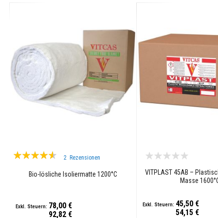
Ofendichtschnüre
Isolierschnüre
Hochtemperatur-
Gewebe
Hochtemperatur-
Nähgarne
Glasgewebe
Filzmatte
Keramik-
Hochtemperaturdichtungen
Elektro-
Isolierband
Bewertung:
2
Rezensionen
Abgasrohr
87%
Isolierung
VITPLAST 45AB – Plastisc
Bio-lösliche Isoliermatte 1200°C
Masse 1600°
Hochtemperatur-
Isolierungen
Isolierbausystem
45,50 €
78,00 €
54,15 €
92,82 €
Vermiculite-