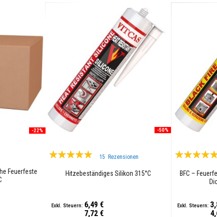
In den Ware
-50%
-22%
Bewertung:
Bewertung:
15
Rezensionen
100%
99%
he Feuerfeste
Hitzebeständiges Silikon 315°C
BFC – Feuerfe
C
Di
6,49 €
3,
7,72 €
4,