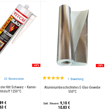
nkorb
-40%
-28%
Bewertung:
20
Rezensionen
1
Bewertung
100%
ster Kitt Schwarz – Kamin-
Aluminiumbeschichtetes E-Glas-Gewebe
chtstoff 1250 °C
550°C
89 €
9,10 €
63 €
10,83 €