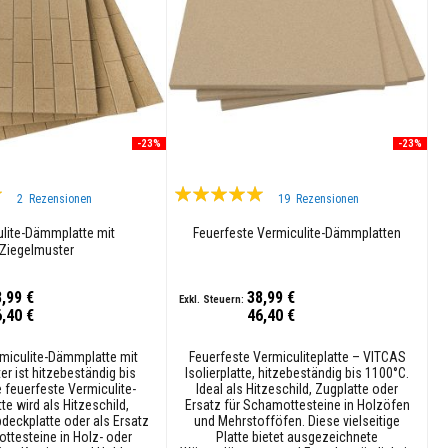
-23%
-23%
Bewertung:
2
Rezensionen
19
Rezensionen
99%
lite-Dämmplatte mit
Feuerfeste Vermiculite-Dämmplatten
Ziegelmuster
8,99 €
38,99 €
6,40 €
46,40 €
miculite-Dämmplatte mit
Feuerfeste Vermiculiteplatte – VITCAS
r ist hitzebeständig bis
Isolierplatte, hitzebeständig bis 1100°C.
 feuerfeste Vermiculite-
Ideal als Hitzeschild, Zugplatte oder
e wird als Hitzeschild,
Ersatz für Schamottesteine in Holzöfen
deckplatte oder als Ersatz
und Mehrstofföfen. Diese vielseitige
ttesteine in Holz- oder
Platte bietet ausgezeichnete