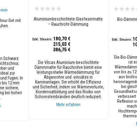
ionen
Aluminiumbeschichtete Glasfasermatte
Bio-Dämmma
nur-Set mit
– Rauchrohr-Dämmung
huhen
180,70 €
1
215,03 €
1
Sonderpreis
386,75 €
Die Bio-Dämm
 in Schwarz
ist 
Die Vitcas Aluminium-beschichtete
ichtschnur,
Wärmedämml
Dämmmatte für Rauchrohre bietet eine
eber und
von bis zu 12
leistungsstarke Wärmedämmung für
deal zur
aus biolös
Abgasrohre und -einsätze in
und Fugen. In
hervorragend
Kaminanlagen. Sie erhöht die Effizienz
 bis 12 mm
bei glei
und Sicherheit, indem sie Wärmeverluste,
ine sichere,
Gesundheitss
Kondensatbildung und das Risiko von
ng bei hohen
verbessert
Schornsteinbränden deutlich reduziert.
.
Reflexion 
Mehr erfahren
n
macht
Hochtempe
thermis
In den Warenkorb