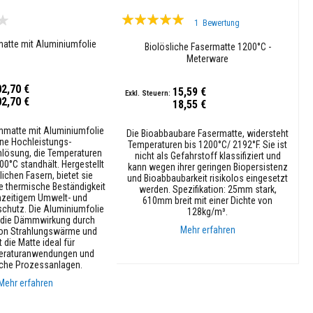
Bewertung:
1
Bewertung
100%
tte mit Aluminiumfolie
Biolösliche Fasermatte 1200°C -
Meterware
02,70 €
15,59 €
02,70 €
18,55 €
matte mit Aluminiumfolie
Die Bioabbaubare Fasermatte, widersteht
eine Hochleistungs-
Temperaturen bis 1200°C/ 2192°F. Sie ist
ösung, die Temperaturen
nicht als Gefahrstoff klassifiziert und
00°C standhält. Hergestellt
kann wegen ihrer geringen Biopersistenz
lichen Fasern, bietet sie
und Bioabbaubarkeit risikolos eingesetzt
e thermische Beständigkeit
werden. Spezifikation: 25mm stark,
chzeitigem Umwelt- und
610mm breit mit einer Dichte von
chutz. Die Aluminiumfolie
128kg/m³.
 die Dämmwirkung durch
Mehr erfahren
von Strahlungswärme und
 die Matte ideal für
raturanwendungen und
In den Warenkorb
che Prozessanlagen.
Mehr erfahren