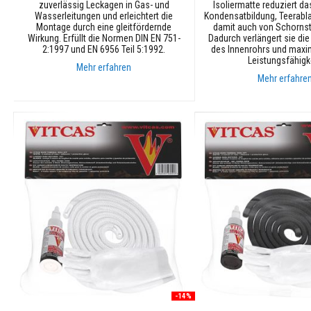
zuverlässig Leckagen in Gas- und
Isoliermatte reduziert da
Plastische
Wasserleitungen und erleichtert die
Kondensatbildung, Teerabl
Refraktärwerkstoffe
Montage durch eine gleitfördernde
damit auch von Schornst
Wirkung. Erfüllt die Normen DIN EN 751-
Dadurch verlängert sie di
Reparatur
2:1997 und EN 6956 Teil 5:1992.
des Innenrohrs und maxi
Spachtelmassen
Leistungsfähigke
Mehr erfahren
Mehr erfahre
Feuerfeste
Ziegel
In den Warenkorb
&
In den Warenkorb
Steine
Isolier-
Feuerziegel
&
Leichtsteine
Ersatz-
Feuerfeststeine
Dekorative
Farbige
Feuerziegel
Schamotteziegel
&
-14%
Hochaluminatsteine