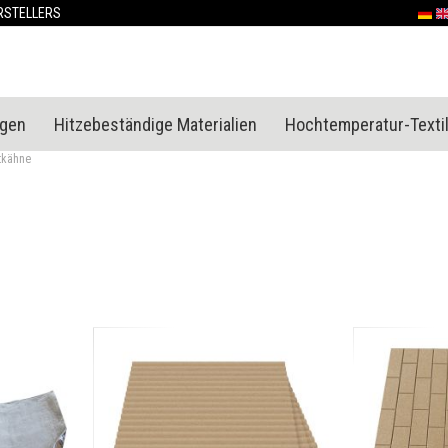
Skip
RSTELLERS
Deut
En
to
Content
ngen
Hitzebeständige Materialien
Hochtemperatur-Textil
tkähne