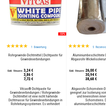
Hitzebeständige
Lacke
Wärmespeichernde
Materialien
Kaminplatten
&
Stürze
-50%
Hitzebeständige
Bewertung:
Bewertung:
Klebstoffe
1
Bewertung
5
Rezensi
100%
100%
Feuerfestmaterialien
Rohrgewinde-Dichtmittel | Dichtpaste für
Aluminiumbeschichtete
aus
Gewindeverbindungen
Abgasrohr-Wickelisolierun
Zirkon
Feuerfeste
3,24 €
26,00 €
Beschichtungen
3,86 €
30,94 €
Sonderpreis
Sonderpreis
7,72 €
38,68 €
Säurebeständig
Feuerbetone
Vitcas® Dichtpaste für
Abgasrohr-Schornstein-
Gewindeverbindungen / Rohrgewinde-
geeignet zur Isolierung v
und
Dichtmittel ist eine nicht härtende
und Innenrohren inne
Feuerfeste
Dichtmasse für Gewindeverbindungen in
Schornsteins. 
Gießmassen
Rohrleitungssystemen. Es verhindert
aluminiumbeschichtete 