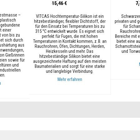
Sonderpreis
Sonderpreis
15,46 €
7,
festmasse –
VITCAS Hochtemperatur-Silikon ist ein
Schwarzer 
 plastisch
hitzebeständiger, flexibler Dichtstoff, der
privaten und g
h gebundene
für den Einsatz bei Temperaturen bis zu
für Scham
 einer
315 °C entwickelt wurde. Es eignet sich
Rauchrohre
 von bis zu
perfekt für Fugen, die mit hohen
Bereiche mit e
et sich durch
Temperaturen in Kontakt kommen, z. B. an
bietet eine 
ushärtung aus
Rauchrohren, Öfen, Dichtungen, Herden,
Schamottstein
uranwendungen,
Heizkesseln und mehr. Das
und Tonwa
von Gießrinnen
hitzebeständige Silikon bietet eine
eien sowie für
ausgezeichnete Haftung auf den meisten
eltüren und
Baumaterialien und sorgt für eine starke
ndustriellen
und langlebige Verbindung.
en.
In den Ware
Mehr erfahren
n
In den Warenkorb