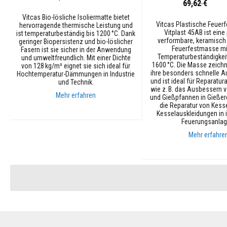
Sonderpreis
69,62 €
Dämmplatten
Vitcas Bio-lösliche Isoliermatte bietet
Vitcas Plastische Feuer
Vermiculit-
hervorragende thermische Leistung und
Vitplast 45AB ist eine
ist temperaturbeständig bis 1200 °C. Dank
Isolierungen
verformbare, keramisc
geringer Biopersistenz und bio-löslicher
Feuerfestmasse mit
Fasern ist sie sicher in der Anwendung
Glasgewebe
Temperaturbeständigkeit
und umweltfreundlich. Mit einer Dichte
Isolierung
1600 °C. Die Masse zeichn
von 128 kg/m³ eignet sie sich ideal für
ihre besonders schnelle A
Hochtemperatur-Dämmungen in Industrie
Keramik
und ist ideal für Reparat
und Technik.
-
wie z. B. das Ausbessern 
Mehr erfahren
faserisolierungen
und Gießpfannen in Gießer
die Reparatur von Kess
Sanitär
Kesselauskleidungen in i
In den Warenkorb
&
Feuerungsanlag
Bau
Mehr erfahre
Gewindedichtmittel
für
In den Warenkorb
Rohrverschraubungen
Heizungswasserbehandlung
für
Zentralheizungsanlagen
Holzbacköfen
Holzbacköfen