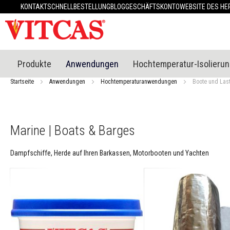
Produkte
KONTAKT
SCHNELLBESTELLUNG
BLOG
GESCHÄFTSKONTO
WEBSITE DES HE
Hitzebeständige
Materialien
Feuerfester
Kitt
Hitzebeständiges
Produkte
Anwendungen
Hochtemperatur-Isolieru
Putzsystem
Startseite
Anwendungen
Hochtemperaturanwendungen
Boote und Las
Hitzebeständiger
Mörtel
&
Zement
Marine | Boats & Barges
Hochtemperatur-
Dichtstoffe
Dampfschiffe, Herde auf Ihren Barkassen, Motorbooten und Yachten
Fliesenkleber
und
Fugenmörtel
Ofen
&
Kaminreiniger