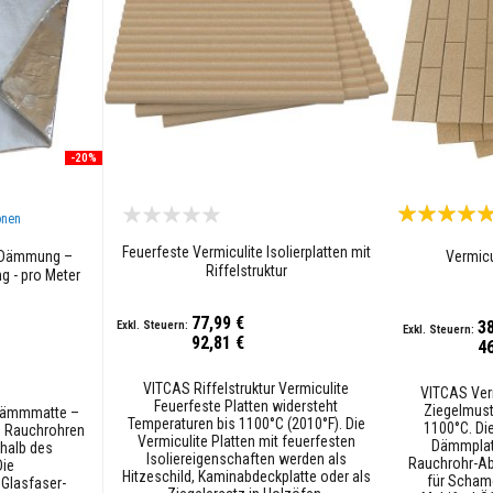
-20%
Bewertung:
onen
100%
Feuerfeste Vermiculite Isolierplatten mit
 Dämmung –
Vermicu
Riffelstruktur
g - pro Meter
77,99 €
3
92,81 €
4
VITCAS Riffelstruktur Vermiculite
VITCAS Ver
Feuerfeste Platten widersteht
Ziegelmuste
Dämmmatte –
Temperaturen bis 1100°C (2010°F). Die
1100°C. Die
on Rauchrohren
Vermiculite Platten mit feuerfesten
Dämmplatt
rhalb des
Isoliereigenschaften werden als
Rauchrohr-Ab
Die
Hitzeschild, Kaminabdeckplatte oder als
für Schamo
Glasfaser-