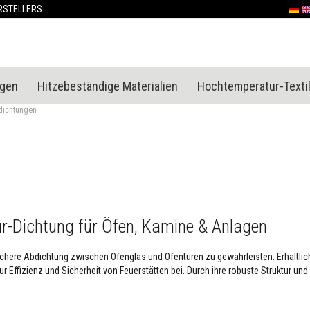
Skip
RSTELLERS
Deut
En
to
Content
ngen
Hitzebeständige Materialien
Hochtemperatur-Textil
dichtungen
r-Dichtung für Öfen, Kamine & Anlagen
sichere Abdichtung zwischen Ofenglas und Ofentüren zu gewährleisten. Erhältli
Effizienz und Sicherheit von Feuerstätten bei. Durch ihre robuste Struktur un