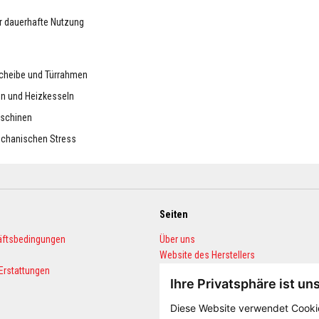
r dauerhafte Nutzung
scheibe und Türrahmen
en und Heizkesseln
aschinen
echanischen Stress
Seiten
äftsbedingungen
Über uns
Website des Herstellers
Erstattungen
Blog
Ihre Privatsphäre ist un
FAQ
Mengenrechner
Diese Website verwendet Cookie