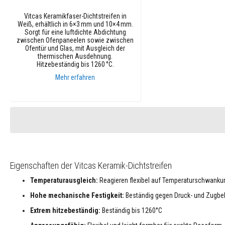
Plastische
Vitcas Keramikfaser-Dichtstreifen in
Refraktärwerkstoffe
Weiß, erhältlich in 6×3 mm und 10×4 mm.
Reparatur
Sorgt für eine luftdichte Abdichtung
zwischen Ofenpaneelen sowie zwischen
Spachtelmassen
Ofentür und Glas, mit Ausgleich der
thermischen Ausdehnung.
Feuerfeste
Hitzebeständig bis 1260 °C.
Ziegel
&
Mehr erfahren
Steine
Isolier-
In den Warenkorb
Feuerziegel
&
Leichtsteine
Ersatz-
Feuerfeststeine
Eigenschaften der Vitcas Keramik-Dichtstreifen
Dekorative
Farbige
Temperaturausgleich:
Reagieren flexibel auf Temperaturschwankun
Feuerziegel
Hohe mechanische Festigkeit:
Beständig gegen Druck- und Zugbe
Schamotteziegel
Extrem hitzebeständig:
Beständig bis 1260°C
&
Hochaluminatsteine