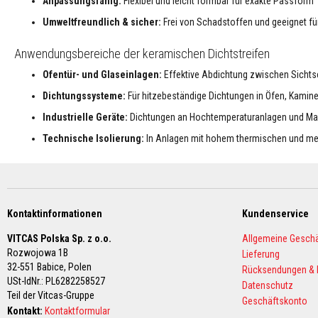
Anpassungsfähig:
Flexibel und leicht formbar für exakte Passform
Hochtemperatur-
Umweltfreundlich & sicher:
Frei von Schadstoffen und geeignet fü
Textilien
Thermo-
Anwendungsbereiche der keramischen Dichtstreifen
Feuerseile
Ofentür- und Glaseinlagen:
Effektive Abdichtung zwischen Sicht
&
Dichtschnüre
Dichtungssysteme:
Für hitzebeständige Dichtungen in Öfen, Kamin
Hitzebeständige
Industrielle Geräte:
Dichtungen an Hochtemperaturanlagen und M
Gewebebänder
Technische Isolierung:
In Anlagen mit hohem thermischen und m
Isolationsmäntel
Schlauch-
&
Kabelschutz
Kontaktinformationen
Kundenservice
Quadratischer
Glasfaserpackung
VITCAS Polska Sp. z o.o.
Allgemeine Gesch
Ofenschnur
Rozwojowa 1B
Lieferung
-
32-551 Babice,
Polen
Rücksendungen & 
Set
USt-IdNr.: PL6282258527
Datenschutz
Teil der Vitcas-Gruppe
Geschäftskonto
Dichtungssets
Kontakt:
Kontaktformular
für