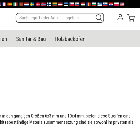
sch
glish (UK)
France
España
Italia
Portugal
Nederland
Sverige
Danmark
Norge
Suomi
Lietuva
Latvija
Eesti
Česko
Slovensko
Magyarország
România
България
Ελλάδα
Slovenija
Hrvatska
Polska
English (US
Mei
ien
Sanitär & Bau
Holzbacköfen
ch in den gängigen Größen 6x3 mm und 10x4 mm, bieten diese Streifen eine
d hitzebeständige Materialzusammensetzung sind sie sowohl im privaten als