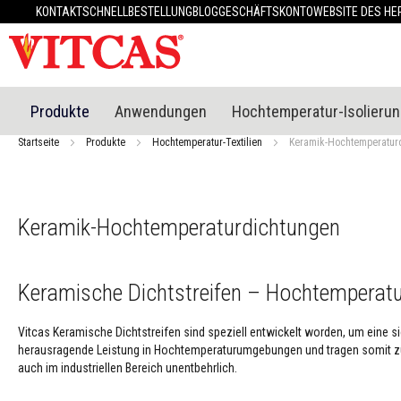
Produkte
KONTAKT
SCHNELLBESTELLUNG
BLOG
GESCHÄFTSKONTO
WEBSITE DES HE
Hitzebeständige
Materialien
Feuerfester
Kitt
Hitzebeständiges
Produkte
Anwendungen
Hochtemperatur-Isolieru
Putzsystem
Startseite
Produkte
Hochtemperatur-Textilien
Keramik-Hochtemperatur
Hitzebeständiger
Mörtel
&
Zement
Keramik-Hochtemperaturdichtungen
Hochtemperatur-
Dichtstoffe
Fliesenkleber
Keramische Dichtstreifen – Hochtemperatu
und
Fugenmörtel
Vitcas Keramische Dichtstreifen sind speziell entwickelt worden, um eine 
Ofen
herausragende Leistung in Hochtemperaturumgebungen und tragen somit zur 
&
auch im industriellen Bereich unentbehrlich.
Kaminreiniger