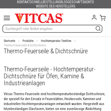
KONTAKT
SCHNELLBESTELLUNG
BLOG
GESCHÄFTSKONTO
Produkte
Deutsch
English (UK)
France
España
Italia
Portugal
Nederland
Sverige
Danmark
Norge
Suomi
Lietuva
Latvija
Eesti
Česko
Slovensko
Magyarország
România
България
Ελλάδα
Skip
WEBSITE DES HERSTELLERS
Slovenija
Hrvatska
Polska
English (US)
to
H
Content
Mein
i
t
z
e
b
e
Startseite
Produkte
Hochtemperatur-Textilien
s
Thermo-Feuerseile & Dichtschnüre
Thermo-Feuerseile & Dichtschnüre
t
ä
n
d
Thermo-Feuerseile - Hochtemperatur-
i
g
Dichtschnüre für Öfen, Kamine &
e
M
Industrieanlagen
a
t
Vitcas Thermo-Feuerseile sind hochtemperaturbeständige Dichtschnüre,
e
die speziell für den Einsatz in Feuerstätten, Heizkesseln, Kaminen und
r
i
industriellen Hochtemperaturanlagen entwickelt wurden. Hergestellt aus
a
hitzebeständigen Glasfasern, bieten sie eine zuverlässige Abdichtung