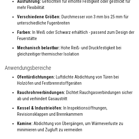
e
Ausführung:
Geflochten für erhöhte Festigkeit oder gestrickt für
n
mehr Flexibilität
k
l
Verschiedene Größen:
Durchmesser von 3 mm bis 25 mm für
e
unterschiedliche Fugenbreiten
b
e
Farben:
In Weiß oder Schwarz erhältlich - passend zum Design der
r
Feuerstätte
u
n
Mechanisch belastbar:
Hohe Reiß- und Druckfestigkeit bei
d
gleichzeitiger thermischer Isolation
F
u
g
Anwendungsbereiche
e
n
Ofentürdichtungen:
Luftdichte Abdichtung von Türen bei
m
Holzöfen und Festbrennstoffgeräten
ö
r
Rauchrohrverbindungen:
Dichtet Rauchgasverbindungen sicher
t
ab und verhindert Gasaustritt
e
l
Kessel & Industrieöfen:
In Inspektionsöffnungen,
Revisionsklappen und Brennkammern
O
f
Kamine:
Abdichtung von Übergängen, um Wärmeverluste zu
e
minimieren und Zugluft zu vermeiden
n
&