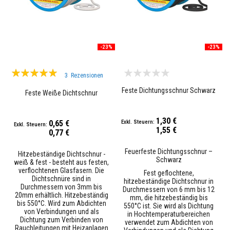
s
t
ä
n
d
i
-23%
-23%
g
e
Bewertung:
r
3
Rezensionen
M
100%
ö
Feste Dichtungsschnur Schwarz
Feste Weiße Dichtschnur
r
t
e
l
1,30 €
0,65 €
&
1,55 €
0,77 €
Z
e
Feuerfeste Dichtungsschnur –
m
Hitzebeständige Dichtschnur -
Schwarz
e
weiß & fest - besteht aus festen,
n
verflochtenen Glasfasern. Die
Fest geflochtene,
t
Dichtschnüre sind in
hitzebeständige Dichtschnur in
Durchmessern von 3mm bis
Durchmessern von 6 mm bis 12
20mm erhältlich. Hitzebeständig
H
mm, die hitzebeständig bis
bis 550°C. Wird zum Abdichten
o
550°C ist. Sie wird als Dichtung
von Verbindungen und als
c
in Hochtemperaturbereichen
Dichtung zum Verbinden von
h
verwendet zum Abdichten von
Rauchleitungen mit Heizanlagen
t