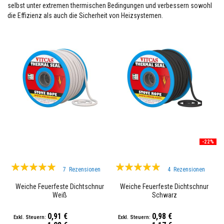
l
selbst unter extremen thermischen Bedingungen und verbessern sowohl
i
die Effizienz als auch die Sicherheit von Heizsystemen.
e
n
F
e
u
e
r
f
e
s
t
e
r
K
-22%
i
t
t
Bewertung:
Bewertung:
7
Rezensionen
4
Rezensionen
100%
100%
H
i
Weiche Feuerfeste Dichtschnur
Weiche Feuerfeste Dichtschnur
t
Weiß
Schwarz
z
e
0,91 €
0,98 €
b