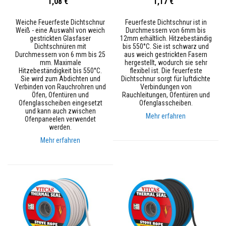
1,08 €
1,17 €
e
s
t
Weiche Feuerfeste Dichtschnur
Feuerfeste Dichtschnur ist in
ä
Weiß - eine Auswahl von weich
Durchmessern von 6mm bis
n
gestrickten Glasfaser
12mm erhältlich. Hitzebeständig
d
Dichtschnüren mit
bis 550°C. Sie ist schwarz und
i
Durchmessern von 6 mm bis 25
aus weich gestrickten Fasern
g
mm. Maximale
hergestellt, wodurch sie sehr
e
Hitzebeständigkeit bis 550°C.
flexibel ist. Die feuerfeste
s
Sie wird zum Abdichten und
Dichtschnur sorgt für luftdichte
P
Verbinden von Rauchrohren und
Verbindungen von
u
Öfen, Ofentüren und
Rauchleitungen, Ofentüren und
t
Ofenglasscheiben eingesetzt
Ofenglasscheiben.
z
und kann auch zwischen
s
Mehr erfahren
Ofenpaneelen verwendet
y
werden.
s
t
Mehr erfahren
e
m
H
i
t
z
e
b
e