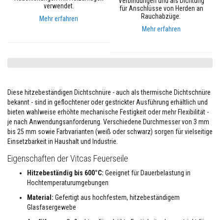
Verbindungen und als Dichtung
verwendet.
e
für Anschlüsse von Herden an
m
Rauchabzüge.
Mehr erfahren
p
Mehr erfahren
e
r
a
t
u
r
-
D
Diese hitzebeständigen Dichtschnüre - auch als thermische Dichtschnüre
i
c
bekannt - sind in geflochtener oder gestrickter Ausführung erhältlich und
h
bieten wahlweise erhöhte mechanische Festigkeit oder mehr Flexibilität -
t
je nach Anwendungsanforderung. Verschiedene Durchmesser von 3 mm
s
bis 25 mm sowie Farbvarianten (weiß oder schwarz) sorgen für vielseitige
t
o
Einsetzbarkeit in Haushalt und Industrie.
f
f
Eigenschaften der Vitcas Feuerseile
e
Hitzebeständig bis 600°C:
Geeignet für Dauerbelastung in
F
Hochtemperaturumgebungen
l
i
Material:
Gefertigt aus hochfestem, hitzebeständigem
e
Glasfasergewebe
s