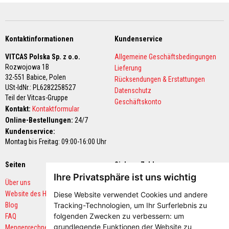
K
a
m
i
n
Kontaktinformationen
Kundenservice
r
e
VITCAS Polska Sp. z o.o.
Allgemeine Geschäftsbedingungen
i
Rozwojowa 1B
n
Lieferung
i
32-551 Babice,
Polen
Rücksendungen & Erstattungen
g
USt-IdNr.: PL6282258527
Datenschutz
e
Teil der Vitcas-Gruppe
r
Geschäftskonto
Kontakt:
Kontaktformular
H
Online-Bestellungen:
24/7
i
Kundenservice:
t
Montag bis Freitag: 09:00-16:00 Uhr
z
e
b
Seiten
Sichere Zahlungen
e
Ihre Privatsphäre ist uns wichtig
s
Über uns
t
ä
Website des Herstellers
Diese Website verwendet Cookies und andere
n
Blog
Tracking-Technologien, um Ihr Surferlebnis zu
d
folgenden Zwecken zu verbessern:
um
FAQ
i
g
grundlegende Funktionen der Website zu
Mengenrechner